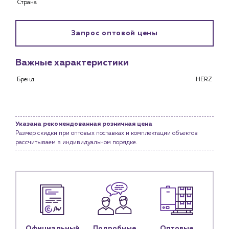
Страна
Снабженцам и подрядным организациям
Монтажным бригадам
Предприятиям и юр.лицам
Запрос оптовой цены
О компании
Важные характеристики
История компании
Бренд
HERZ
Услуги
Водоснабжение и теплоснабжение
Сервис и обслуживание инженерных систем
Доставка
Указана рекомендованная розничная цена
Размер скидки при оптовых поставках и комплектации объектов
Портфолио
рассчитываем в индивидуальном порядке.
Новости
Блог
Личный кабинет
Контакты
Официальный
Подробные
Оптовые