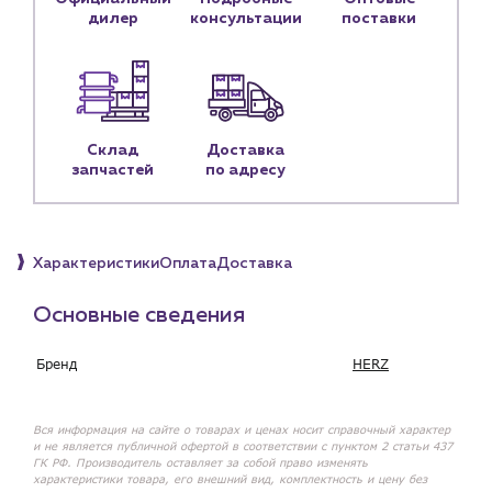
Контактные данные
дилер
консультации
поставки
Наши партнёры
Чат-бот
+7 (918) 070-19-79
Склад
Доставка
запчастей
по адресу
Пн – пт: 9:00 – 18:00
sales@profpotok.ru
Характеристики
Оплата
Доставка
г. Краснодар, ул. Российская, 63
Основные сведения
Бренд
HERZ
Вся информация на сайте о товарах и ценах носит справочный характер
и не является публичной офертой в соответствии с пунктом 2 статьи 437
ГК РФ. Производитель оставляет за собой право изменять
характеристики товара, его внешний вид, комплектность и цену без