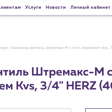
Клиентам
Услуги
Новости
Личный кабинет
тура
Балансир.вентиль Штремакс-M с пост.значением Kvs, 
нтиль Штремакс-M 
ем Kvs, 3/4" HERZ (