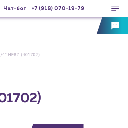
Чат-бот
+7 (918) 070-19-79
3/4" HERZ (401702)
с
401702)