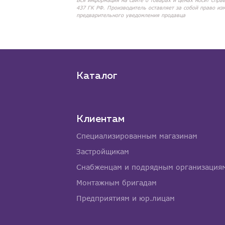
Вся информация на сайте о товарах и ценах носит спра
437 ГК РФ. Производитель оставляет за собой право из
предварительного уведомления продавца
Каталог
Клиентам
Специализированным магазинам
Застройщикам
Снабженцам и подрядным организация
Монтажным бригадам
Предприятиям и юр.лицам