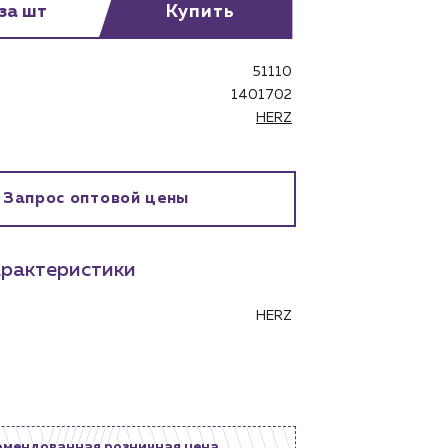
 за шт
Купить
51110
1401702
HERZ
бинет
Запрос оптовой цены
рактеристики
HERZ
омендованная розничная цена