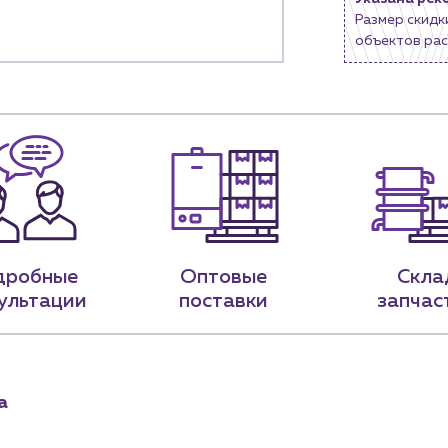
Размер скидк
9-79
sales@profpotok.ru
объектов рас
 18:00
г. Краснодар, ул. Российская, 63
дробные
Оптовые
Скла
ультации
поставки
запчас
а