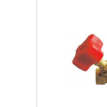
Каталог
Клиента
Специализированны
Застройщикам
Снабженцам и подр
Монтажным бригад
Предприятиям и юр
О компа
История компании