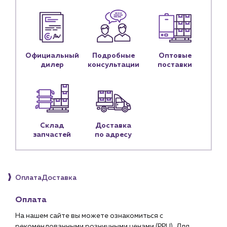
Блог
Личный кабинет
Контакты
Официальный
Подробные
Оптовые
Контактные данные
дилер
консультации
поставки
Наши партнёры
Чат-бот
+7 (918) 070-19-79
Склад
Доставка
запчастей
по адресу
Пн – пт: 9:00 – 18:00
sales@profpotok.ru
Оплата
Доставка
г. Краснодар, ул. Российская, 63
Оплата
На нашем сайте вы можете ознакомиться с
рекомендованными розничными ценами (РРЦ). Для