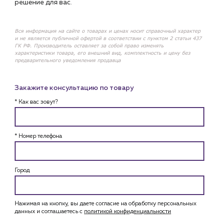
решение для вас.
Вся информация на сайте о товарах и ценах носит справочный характер
и не является публичной офертой в соответствии с пунктом 2 статьи 437
ГК РФ. Производитель оставляет за собой право изменять
характеристики товара, его внешний вид, комплектность и цену без
предварительного уведомления продавца
Закажите консультацию по товару
* Как вас зовут?
* Номер телефона
Город
Нажимая на кнопку, вы даете согласие на обработку персональных
данных и соглашаетесь c
политикой конфиденциальности