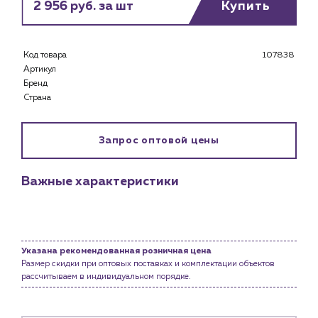
2 956 руб. за шт
Купить
Каталог
Клиентам
Код товара
107838
Специализированным магазинам
Артикул
Застройщикам
Бренд
Снабженцам и подрядным организациям
Страна
Монтажным бригадам
Предприятиям и юр.лицам
Запрос оптовой цены
О компании
История компании
Важные характеристики
Услуги
Водоснабжение и теплоснабжение
Сервис и обслуживание инженерных систем
Доставка
Указана рекомендованная розничная цена
Размер скидки при оптовых поставках и комплектации объектов
Портфолио
рассчитываем в индивидуальном порядке.
Новости