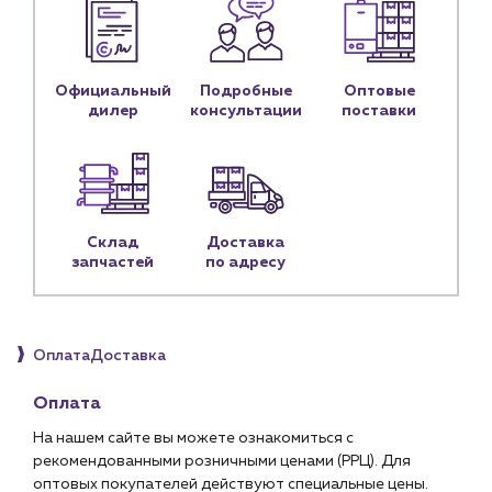
Блог
Личный кабинет
Официальный
Подробные
Оптовые
Контакты
дилер
консультации
поставки
Контактные данные
Наши партнёры
Чат-бот
Склад
Доставка
+7 (918) 070-19-79
запчастей
по адресу
Пн – пт: 9:00 – 18:00
sales@profpotok.ru
Оплата
Доставка
г. Краснодар, ул. Российская, 63
Оплата
На нашем сайте вы можете ознакомиться с
рекомендованными розничными ценами (РРЦ). Для
оптовых покупателей действуют специальные цены.