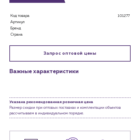
Каталог
Код товара
101277
Клиентам
Артикул
Специализированным магазинам
Бренд
Застройщикам
Страна
Снабженцам и подрядным организациям
Монтажным бригадам
Запрос оптовой цены
Предприятиям и юр.лицам
О компании
Важные характеристики
История компании
Услуги
Водоснабжение и теплоснабжение
Сервис и обслуживание инженерных систем
Указана рекомендованная розничная цена
Доставка
Размер скидки при оптовых поставках и комплектации объектов
рассчитываем в индивидуальном порядке.
Портфолио
Новости