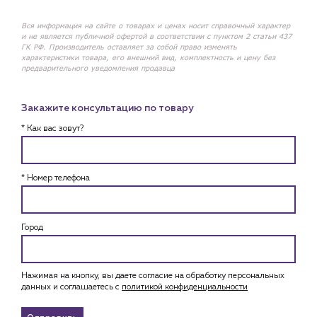
Вся информация на сайте о товарах и ценах носит справочный характер
и не является публичной офертой в соответствии с пунктом 2 статьи 437
ГК РФ. Производитель оставляет за собой право изменять
характеристики товара, его внешний вид, комплектность и цену без
предварительного уведомления продавца
Закажите консультацию по товару
* Как вас зовут?
* Номер телефона
Город
Нажимая на кнопку, вы даете согласие на обработку персональных
данных и соглашаетесь c
политикой конфиденциальности