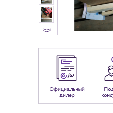
+7 (918) 070-1
Пн – пт: 9:00 –
Официальный
По
дилер
конс