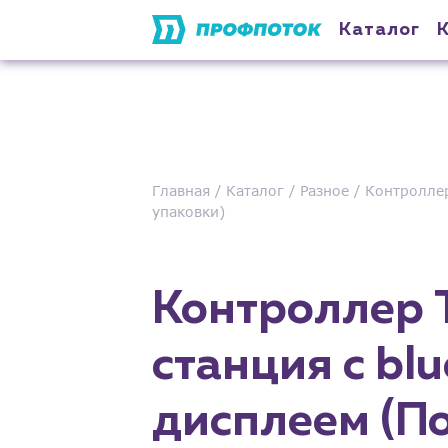
Каталог
Главная
Каталог
Разное
Контроллер
упаковки)
Контроллер T
станция с bl
дисплеем (П