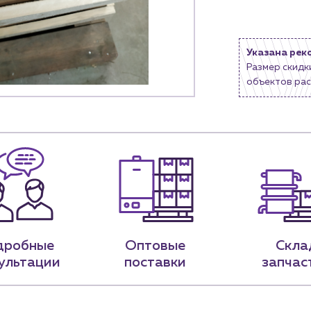
9-79
sales@profpotok.ru
Указана рек
 18:00
г. Краснодар, ул. Российская, 63
Размер скидк
объектов рас
дробные
Оптовые
Скла
ультации
поставки
запчас