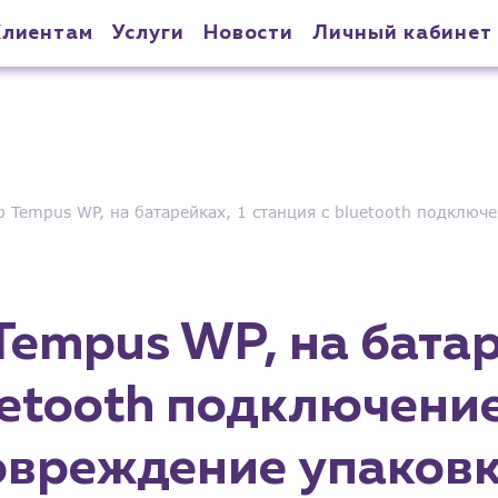
Клиентам
Услуги
Новости
Личный кабинет
 Tempus WP, на батарейках, 1 станция с bluetooth подклю
empus WP, на батар
uetooth подключени
овреждение упаковк