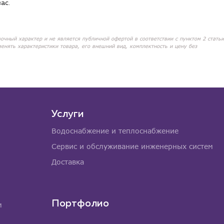
ас.
вочный характер и не является публичной офертой в соответствии с пунктом 2 статьи
менять характеристики товара, его внешний вид, комплектность и цену без
Услуги
Водоснабжение и теплоснабжение
Сервис и обслуживание инженерных систем
Доставка
Портфолио
м