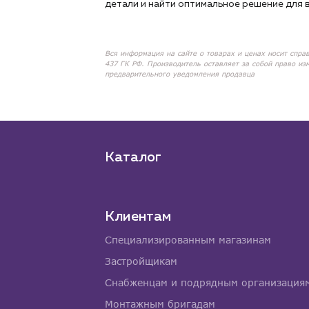
детали и найти оптимальное решение для в
Вся информация на сайте о товарах и ценах носит спра
437 ГК РФ. Производитель оставляет за собой право из
предварительного уведомления продавца
Каталог
Клиентам
Специализированным магазинам
Застройщикам
Снабженцам и подрядным организация
Монтажным бригадам