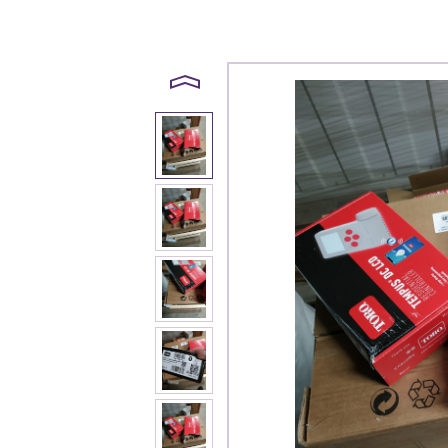
Каталог
Клиента
Специализированны
Застройщикам
Снабженцам и подр
Монтажным бригад
Предприятиям и юр
О компа
История компании