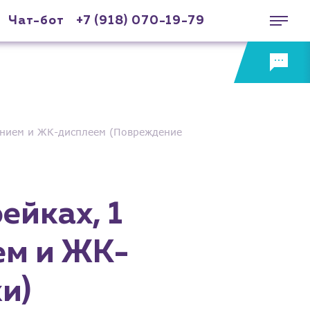
Чат-бот
+7 (918) 070-19-79
чением и ЖК-дисплеем (Повреждение
ейках, 1
ем и ЖК-
и)