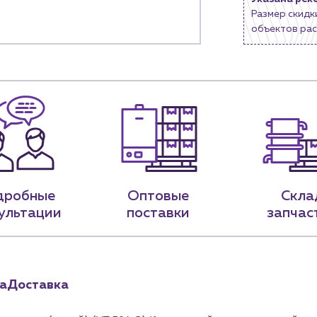
Размер скидк
9-79
sales@profpotok.ru
объектов рас
 18:00
г. Краснодар, ул. Российская, 63
дробные
Оптовые
Скла
ультации
поставки
запчас
а
Доставка