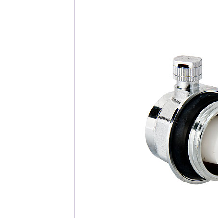
Каталог
Клиента
Специализированны
Застройщикам
Снабженцам и подр
Монтажным бригад
Предприятиям и юр
О компа
История компании