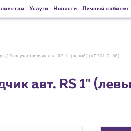
Клиентам
Услуги
Новости
Личный кабинет
ра
Воздухоотводчик авт. RS 1" (левый) (VT.501.S. 06)
ик авт. RS 1" (левы