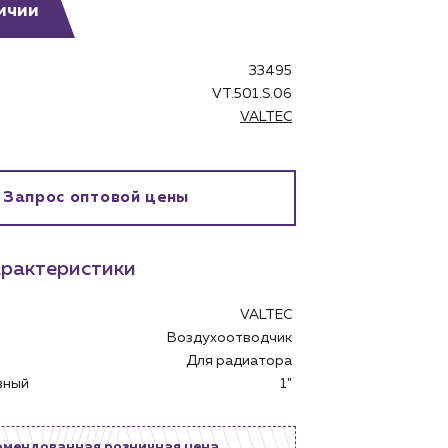
ичии
33495
VT.501.S.06
VALTEC
бинет
Запрос оптовой цены
рактеристики
VALTEC
Воздухоотводчик
Для радиатора
овный
1"
омендованная розничная цена