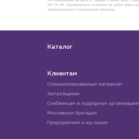
Вся информация на сайте о товарах и ценах носит спра
437 ГК РФ. Производитель оставляет за собой право из
предварительного уведомления продавца
Каталог
Клиентам
Специализированным магазинам
Застройщикам
Снабженцам и подрядным организация
Монтажным бригадам
Предприятиям и юр.лицам