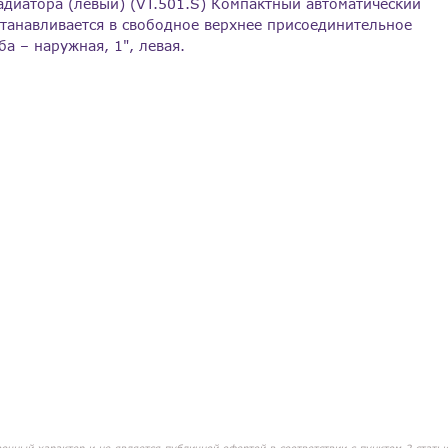
адиатора (левый) (VT.501.S) Компактный автоматический
станавливается в свободное верхнее присоединительное
а – наружная, 1", левая.