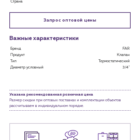
Страна
Застройщикам
Снабженцам и подрядным организациям
Запрос оптовой цены
Монтажным бригадам
Предприятиям и юр.лицам
Важные характеристики
О компании
История компании
Бренд
FAR
Продукт
Клапан
Услуги
Тип
Термостатический
Водоснабжение и теплоснабжение
Диаметр условный
3/4"
Сервис и обслуживание инженерных систем
Доставка
Портфолио
Указана рекомендованная розничная цена
Размер скидки при оптовых поставках и комплектации объектов
Новости
рассчитываем в индивидуальном порядке.
Блог
Личный кабинет