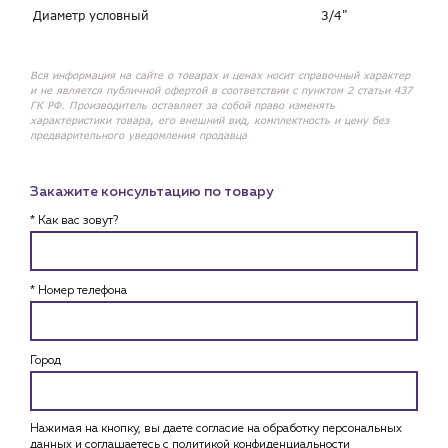
Диаметр условный
3/4"
Вся информация на сайте о товарах и ценах носит справочный характер
и не является публичной офертой в соответствии с пунктом 2 статьи 437
ГК РФ. Производитель оставляет за собой право изменять
характеристики товара, его внешний вид, комплектность и цену без
предварительного уведомления продавца
Закажите консультацию по товару
* Как вас зовут?
* Номер телефона
Город
Нажимая на кнопку, вы даете согласие на обработку персональных
данных и соглашаетесь c
политикой конфиденциальности