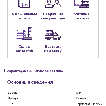
Контакты
Контактные данные
Наши партнёры
Официальный
Подробные
Оптовые
дилер
консультации
поставки
Чат-бот
+7 (918) 070-19-79
Пн – пт: 9:00 – 18:00
Склад
Доставка
запчастей
по адресу
sales@profpotok.ru
г. Краснодар, ул. Российская, 63
Характеристики
Оплата
Доставка
Основные сведения
Бренд
FAR
Продукт
Клапан
Тип
Термостатический