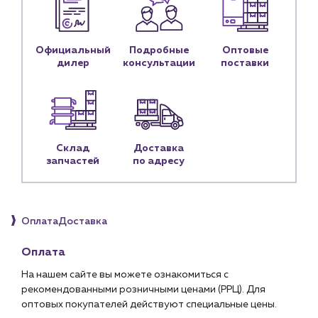
Блог
Личный кабинет
Официальный
Подробные
Оптовые
Контакты
дилер
консультации
поставки
Контактные данные
Наши партнёры
Чат-бот
Склад
Доставка
запчастей
по адресу
+7 (918) 070-19-79
Пн – пт: 9:00 – 18:00
Оплата
Доставка
sales@profpotok.ru
г. Краснодар, ул. Российская, 63
Оплата
На нашем сайте вы можете ознакомиться с
рекомендованными розничными ценами (РРЦ). Для
оптовых покупателей действуют специальные цены.