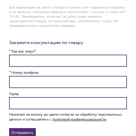
Вся информация на сайте о товарах и ценах носит справочный характер
и не является публичной офертой в соответствии с пунктом 2 статьи 437
ГК РФ. Производитель оставляет за собой право изменять
характеристики товара, его внешний вид, комплектность и цену без
предварительного уведомления продавца
Закажите консультацию по товару
* Как вас зовут?
* Номер телефона
Город
Нажимая на кнопку, вы даете согласие на обработку персональных
данных и соглашаетесь c
политикой конфиденциальности
Отправить