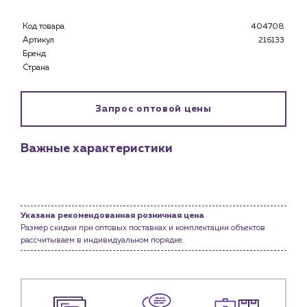
Каталог
Код товара
404708
Клиентам
Артикул
216133
Специализированным магазинам
Бренд
Страна
Застройщикам
Снабженцам и подрядным организациям
Монтажным бригадам
Запрос оптовой цены
Предприятиям и юр.лицам
О компании
Важные характеристики
История компании
Услуги
Водоснабжение и теплоснабжение
Указана рекомендованная розничная цена
Сервис и обслуживание инженерных систем
Размер скидки при оптовых поставках и комплектации объектов
Доставка
рассчитываем в индивидуальном порядке.
Портфолио
Новости