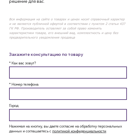
решение для вас.
Вся информация на сайте о товарах и ценах носит справочный характер
и не является публичной офертой в соответствии с пунктом 2 статьи 437
ГК РФ. Производитель оставляет за собой право изменять
характеристики товара, его внешний вид, комплектность и цену без
предварительного уведомления продавца
Закажите консультацию по товару
* Как вас зовут?
* Номер телефона
Город
Нажимая на кнопку, вы даете согласие на обработку персональных
данных и соглашаетесь c
политикой конфиденциальности