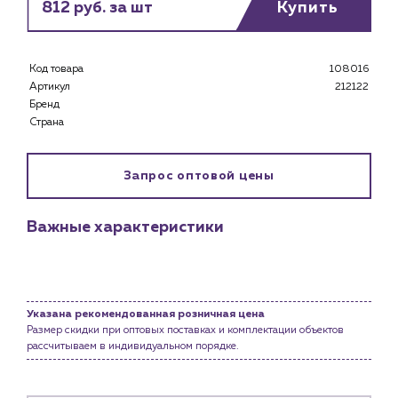
812 руб. за шт
Купить
Каталог
Клиентам
Код товара
108016
Специализированным магазинам
Артикул
212122
Застройщикам
Бренд
Снабженцам и подрядным организациям
Страна
Монтажным бригадам
Предприятиям и юр.лицам
Запрос оптовой цены
О компании
История компании
Важные характеристики
Услуги
Водоснабжение и теплоснабжение
Сервис и обслуживание инженерных систем
Доставка
Указана рекомендованная розничная цена
Размер скидки при оптовых поставках и комплектации объектов
Портфолио
рассчитываем в индивидуальном порядке.
Новости