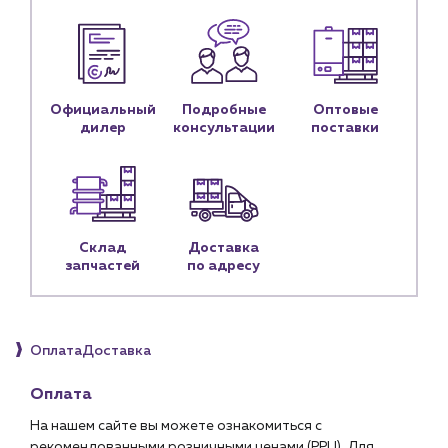
Блог
Личный кабинет
Контакты
Официальный
Подробные
Оптовые
Контактные данные
дилер
консультации
поставки
Наши партнёры
Чат-бот
+7 (918) 070-19-79
Склад
Доставка
запчастей
по адресу
Пн – пт: 9:00 – 18:00
sales@profpotok.ru
Оплата
Доставка
г. Краснодар, ул. Российская, 63
Оплата
На нашем сайте вы можете ознакомиться с
рекомендованными розничными ценами (РРЦ). Для