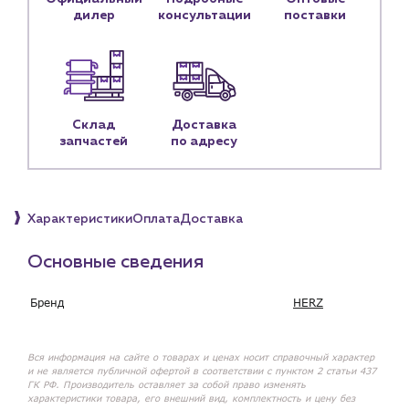
Контактные данные
дилер
консультации
поставки
Наши партнёры
Чат-бот
+7 (918) 070-19-79
Склад
Доставка
запчастей
по адресу
Пн – пт: 9:00 – 18:00
sales@profpotok.ru
Характеристики
Оплата
Доставка
г. Краснодар, ул. Российская, 63
Основные сведения
Бренд
HERZ
Вся информация на сайте о товарах и ценах носит справочный характер
и не является публичной офертой в соответствии с пунктом 2 статьи 437
ГК РФ. Производитель оставляет за собой право изменять
характеристики товара, его внешний вид, комплектность и цену без