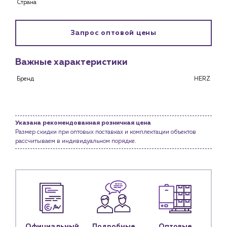
Страна
Снабженцам и подрядным организациям
Монтажным бригадам
Предприятиям и юр.лицам
Запрос оптовой цены
О компании
Важные характеристики
История компании
Бренд
HERZ
Услуги
Водоснабжение и теплоснабжение
Сервис и обслуживание инженерных систем
Доставка
Указана рекомендованная розничная цена
Размер скидки при оптовых поставках и комплектации объектов
Портфолио
рассчитываем в индивидуальном порядке.
Новости
Блог
Личный кабинет
Контакты
Официальный
Подробные
Оптовые