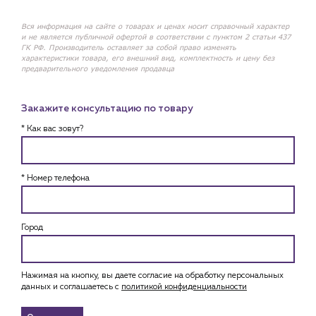
Вся информация на сайте о товарах и ценах носит справочный характер
и не является публичной офертой в соответствии с пунктом 2 статьи 437
ГК РФ. Производитель оставляет за собой право изменять
характеристики товара, его внешний вид, комплектность и цену без
предварительного уведомления продавца
Закажите консультацию по товару
* Как вас зовут?
* Номер телефона
Город
Нажимая на кнопку, вы даете согласие на обработку персональных
данных и соглашаетесь c
политикой конфиденциальности