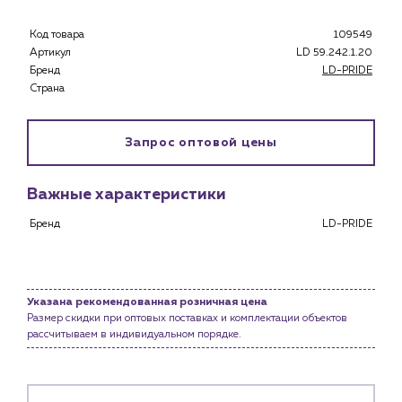
Застройщикам
Снабженцам и подрядным организациям
Код товара
109549
Монтажным бригадам
Артикул
LD 59.242.1.20
Бренд
LD-PRIDE
Предприятиям и юр.лицам
Страна
О компании
История компании
Запрос оптовой цены
Услуги
Водоснабжение и теплоснабжение
Важные характеристики
Сервис и обслуживание инженерных систем
Бренд
LD-PRIDE
Доставка
Портфолио
Новости
Указана рекомендованная розничная цена
Размер скидки при оптовых поставках и комплектации объектов
Блог
рассчитываем в индивидуальном порядке.
Личный кабинет
Контакты