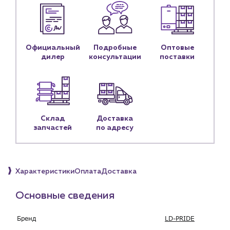
Контактные данные
Наши партнёры
Чат-бот
Официальный
Подробные
Оптовые
дилер
консультации
поставки
+7 (918) 070-19-79
Пн – пт: 9:00 – 18:00
sales@profpotok.ru
Склад
Доставка
запчастей
по адресу
г. Краснодар, ул. Российская, 63
Характеристики
Оплата
Доставка
Основные сведения
Бренд
LD-PRIDE