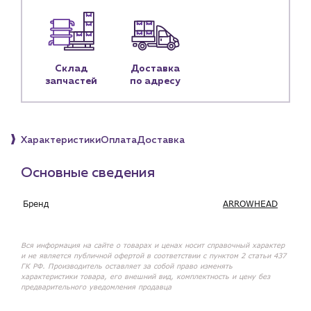
Наши партнёры
Чат-бот
Склад
Доставка
запчастей
по адресу
+7 (918) 070-19-79
Пн – пт: 9:00 – 18:00
sales@profpotok.ru
Характеристики
Оплата
Доставка
г. Краснодар, ул. Российская, 63
Основные сведения
Бренд
ARROWHEAD
Вся информация на сайте о товарах и ценах носит справочный характер
и не является публичной офертой в соответствии с пунктом 2 статьи 437
ГК РФ. Производитель оставляет за собой право изменять
характеристики товара, его внешний вид, комплектность и цену без
предварительного уведомления продавца