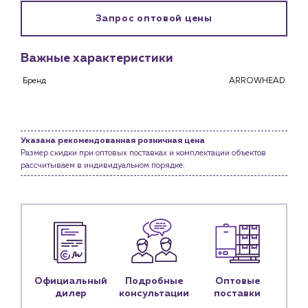
Снабженцам и подрядным организациям
Запрос оптовой цены
Монтажным бригадам
Предприятиям и юр.лицам
Важные характеристики
О компании
История компании
Бренд
ARROWHEAD
Услуги
Водоснабжение и теплоснабжение
Сервис и обслуживание инженерных систем
Указана рекомендованная розничная цена
Размер скидки при оптовых поставках и комплектации объектов
Доставка
рассчитываем в индивидуальном порядке.
Портфолио
Новости
Блог
Личный кабинет
Официальный
Подробные
Оптовые
Контакты
дилер
консультации
поставки
Контактные данные