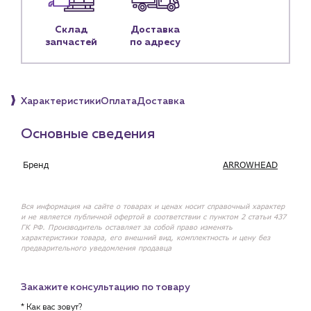
Наши партнёры
Склад
Доставка
Чат-бот
запчастей
по адресу
+7 (918) 070-19-79
Характеристики
Оплата
Доставка
Пн – пт: 9:00 – 18:00
sales@profpotok.ru
Основные сведения
г. Краснодар, ул. Российская, 63
Бренд
ARROWHEAD
Вся информация на сайте о товарах и ценах носит справочный характер
и не является публичной офертой в соответствии с пунктом 2 статьи 437
ГК РФ. Производитель оставляет за собой право изменять
характеристики товара, его внешний вид, комплектность и цену без
предварительного уведомления продавца
Закажите консультацию по товару
* Как вас зовут?