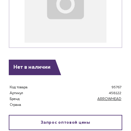
Нет в наличии
Код товара
95767
Артикул
458122
Каталог
Бренд
ARROWHEAD
Страна
Клиентам
Специализированным магазинам
Запрос оптовой цены
Застройщикам
Снабженцам и подрядным организациям