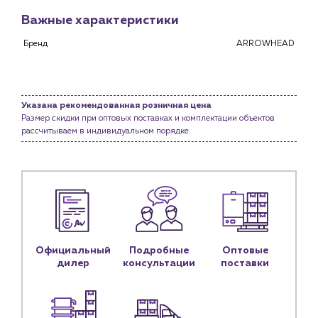
Монтажным бригадам
Важные характеристики
Предприятиям и юр.лицам
Бренд
ARROWHEAD
О компании
История компании
Услуги
Указана рекомендованная розничная цена
Размер скидки при оптовых поставках и комплектации объектов
Водоснабжение и теплоснабжение
рассчитываем в индивидуальном порядке.
Сервис и обслуживание инженерных систем
Доставка
Портфолио
Новости
Блог
Официальный
Подробные
Оптовые
Личный кабинет
дилер
консультации
поставки
Контакты
Контактные данные