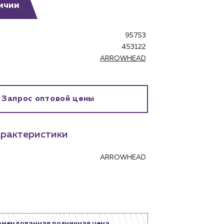
ичии
95753
453122
ARROWHEAD
бинет
Запрос оптовой цены
рактеристики
ARROWHEAD
омендованная розничная цена