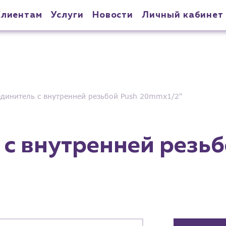
Клиентам
Услуги
Новости
Личный кабинет
динитель с внутренней резьбой Push 20mmx1/2"
с внутренней резьб