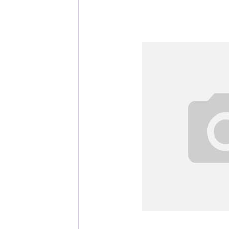
Каталог
Клиента
Специализированны
Застройщикам
Снабженцам и подр
Монтажным бригад
Предприятиям и юр
О компа
История компании