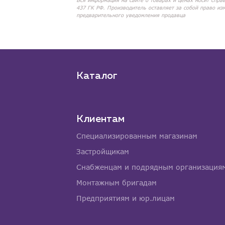
Вся информация на сайте о товарах и ценах носит спра
437 ГК РФ. Производитель оставляет за собой право из
предварительного уведомления продавца
Каталог
Клиентам
Специализированным магазинам
Застройщикам
Снабженцам и подрядным организация
Монтажным бригадам
Предприятиям и юр.лицам