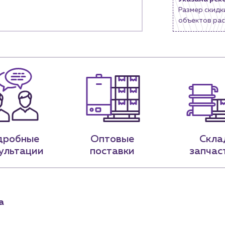
Размер скидк
9-79
sales@profpotok.ru
объектов рас
 18:00
г. Краснодар, ул. Российская, 63
дробные
Оптовые
Скла
ультации
поставки
запчас
а