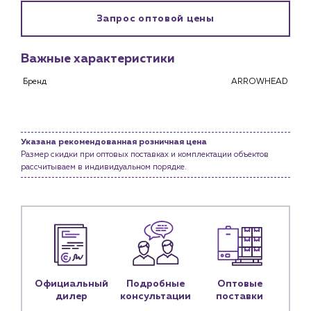
Снабженцам и подрядным организациям
Запрос оптовой цены
Монтажным бригадам
Предприятиям и юр.лицам
Важные характеристики
О компании
История компании
Бренд
ARROWHEAD
Услуги
Водоснабжение и теплоснабжение
Сервис и обслуживание инженерных систем
Указана рекомендованная розничная цена
Размер скидки при оптовых поставках и комплектации объектов
Доставка
рассчитываем в индивидуальном порядке.
Портфолио
Новости
Блог
Личный кабинет
Официальный
Подробные
Оптовые
Контакты
дилер
консультации
поставки
Контактные данные