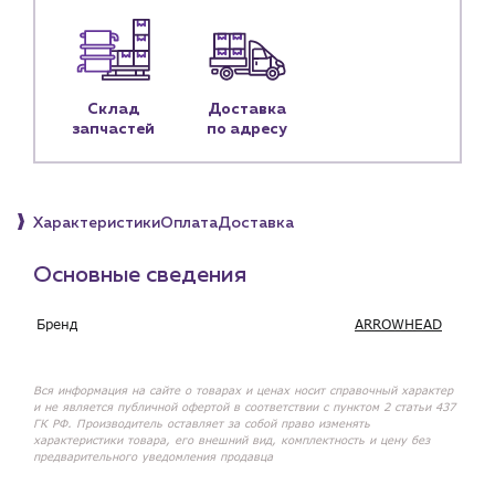
Наши партнёры
Чат-бот
Склад
Доставка
запчастей
по адресу
+7 (918) 070-19-79
Пн – пт: 9:00 – 18:00
sales@profpotok.ru
Характеристики
Оплата
Доставка
г. Краснодар, ул. Российская, 63
Основные сведения
Бренд
ARROWHEAD
Вся информация на сайте о товарах и ценах носит справочный характер
и не является публичной офертой в соответствии с пунктом 2 статьи 437
ГК РФ. Производитель оставляет за собой право изменять
характеристики товара, его внешний вид, комплектность и цену без
предварительного уведомления продавца