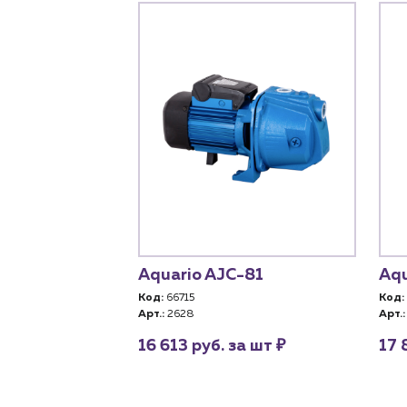
55-45
Aquario AJC-81
Aqu
Код:
66715
Код:
Арт.:
2628
Арт.:
₽
₽
а шт
16 613 руб. за шт
17 