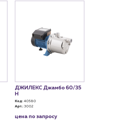
ДЖИЛЕКС Джамбо 60/35
Aquario AJC-
Н
Код:
35473
Арт.:
2660
Код:
40580
Арт.:
3002
13 635 руб. за
цена по запросу