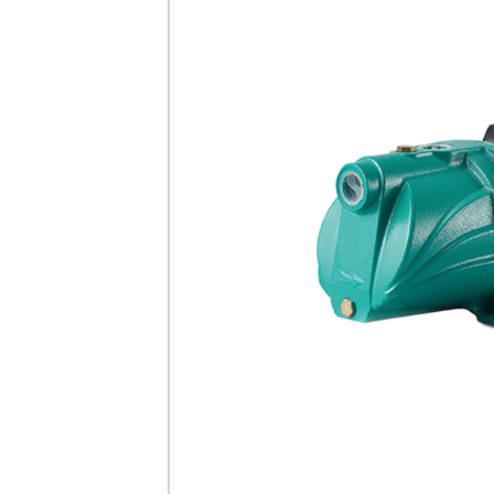
Каталог
Клиента
Специализированны
Застройщикам
Снабженцам и подр