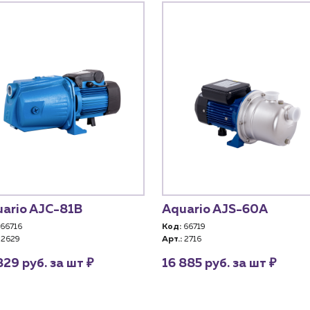
ario AJC-81B
Aquario AJS-60А
66716
Код:
66719
2629
Арт.:
2716
₽
₽
829 руб. за шт
16 885 руб. за шт