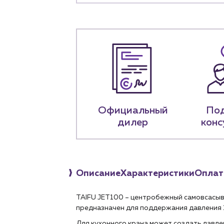
Монтажным бригад
Предприятиям и юр
О компа
История компании
+7 (918) 070-1
Официальный
По
Пн – пт: 9:00 –
дилер
конс
Описание
Характеристики
Оплат
TAIFU JET100 – центробежный самовсасыв
предназначен для поддержания давления 
Для кухонного крана может создать давлени