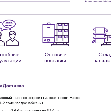
Портфолио
ам
Чат-бот
.лицам
Новости
нии
Блог
9-79
sales@profpotok.ru
дробные
Оптовые
Скла
 18:00
г. Краснодар, ул. Российская, 63
ультации
поставки
запчас
а
Доставка
ающий насос со встроенным эжектором. Насос
1-2 точек водоснабжения.
е до 3,6 бар, для душа до 3,2 бар.