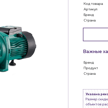
Код товара
Артикул
Бренд
Страна
Важные ха
Бренд
Продукт
Услуги
Личный ка
Страна
Водоснабжение и теплоснабжение
м
Сервис и обслуживание инженерных
Контакты
систем
Указана рек
м магазинам
Контактные данные
Доставка
Размер скидк
Наши партнёры
объектов рас
ядным организациям