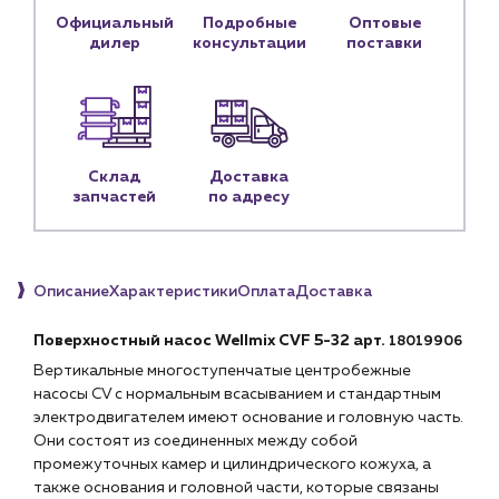
Официальный
Подробные
Оптовые
Блог
дилер
консультации
поставки
Личный кабинет
Контакты
Контактные данные
Склад
Доставка
Наши партнёры
запчастей
по адресу
Чат-бот
Описание
Характеристики
Оплата
Доставка
+7 (918) 070-19-79
Пн – пт: 9:00 – 18:00
Поверхностный насос Wellmix CVF 5-32 арт.
18019906
Вертикальные многоступенчатые центробежные
sales@profpotok.ru
насосы CV с нормальным всасыванием и стандартным
электродвигателем имеют основание и головную часть.
г. Краснодар, ул. Российская, 63
Они состоят из соединенных между собой
промежуточных камер и цилиндрического кожуха, а
также основания и головной части, которые связаны