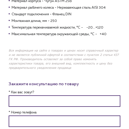
Материал корпуса - Чугун ASTM 25B
Материал рабочего колеса - Нержавеющая сталь AISI 304
Стандарт подключения - Фланец DIN
Монтажная длина, мм - 250
Температура перекачиваемой жидкости, °С - -20...+120
Максимальная температура окружающей среды, °С - +40
Вся информация на сайте о товарах и ценах носит справочный характер
и не является публичной офертой в соответствии с пунктом 2 статьи 437
ГК РФ. Производитель оставляет за собой право изменять
характеристики товара, его внешний вид, комплектность и цену без
предварительного уведомления продавца
Закажите консультацию по товару
* Как вас зовут?
* Номер телефона