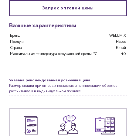
Запрос оптовой цены
Каталог
Клиентам
Важные характеристики
Специализированным магазинам
Бренд
WELLMIX
Застройщикам
Продукт
Насос
Снабженцам и подрядным организациям
Страна
Китай
Монтажным бригадам
Максимальная температура окружающей среды, °C
40
Предприятиям и юр.лицам
О компании
История компании
Указана рекомендованная розничная цена
Размер скидки при оптовых поставках и комплектации объектов
Услуги
рассчитываем в индивидуальном порядке.
Водоснабжение и теплоснабжение
Сервис и обслуживание инженерных систем
Доставка
Портфолио
Новости