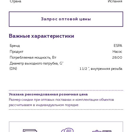
Страна
Испания
Запрос оптовой цены
Важные характеристики
Каталог
Бренд
ESPA
Клиентам
Продукт
Насос
Потребляемая мощность, Вт
2800
Специализированным магазинам
Диаметр выходного патрубка, G"
Застройщикам
(DN)
1 1/2 ", внутренняя резьба
Снабженцам и подрядным организациям
Монтажным бригадам
Предприятиям и юр.лицам
Указана рекомендованная розничная цена
О компании
Размер скидки при оптовых поставках и комплектации объектов
История компании
рассчитываем в индивидуальном порядке.
Услуги
Водоснабжение и теплоснабжение
Сервис и обслуживание инженерных систем