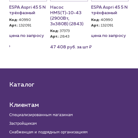
ESPA Aspri 45 5 N
Насос
ESPA Aspri 45 5 N
На
трёхфазный
HMS(T)-10-43
трёхфазный
HM
(2900Вт,
(2
Код:
40990
Код:
40990
)
3х380В) (2843)
3х
Арт.:
132091
Арт.:
132091
Код:
37373
Ко
цена по запросу
цена по запросу
Арт.:
2843
Арт
₽
₽
а шт
47 408 руб. за шт
47
Каталог
Клиентам
Специализированным магазинам
Застройщикам
Снабженцам и подрядным организациям