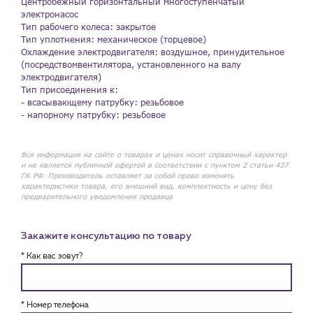
Центробежный горизонтальный многоступенчатый
электронасос
Тип рабочего колеса: закрытое
Тип уплотнения: механическое (торцевое)
Охлаждение электродвигателя: воздушное, принудительное
(посредствомвентилятора, установленного на валу
электродвигателя)
Тип присоединения к:
- всасывающему патрубку: резьбовое
- напорному патрубку: резьбовое
Вся информация на сайте о товарах и ценах носит справочный характер
и не является публичной офертой в соответствии с пунктом 2 статьи 437
ГК РФ. Производитель оставляет за собой право изменять
характеристики товара, его внешний вид, комплектность и цену без
предварительного уведомления продавца
Закажите консультацию по товару
* Как вас зовут?
* Номер телефона