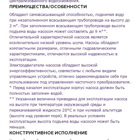
централизованного водоснабжения.
ПРЕИМУЩЕСТВА/ОСОБЕННОСТИ
г. Краснодар, ул. Российская, 63
Обладают самовсасывающей способностью, поднимая воду
при незаполненном всасывающем трубопроводе на высоту до
2 м*. При заполненном всасывающем трубопроводе высота
подъема воды насосом может составлять до 9 м**.
Отличительной характеристикой насосов является
исключительно низкий уровень шума. Насосы обладают
компактными размерами, отличными гидравлическими
характеристиками, отличаются высокой надежностью в
эксплуатации.
Электродвигатели насосов обладают высокой
энергоэффективностью, совместимы с любыми видами
управляющих устройств, отлично зарекомендовали себя при
использовании под управлением частотного преобразователя.
* Перед началом эксплуатации корпус насоса должен быть
полностью заполнен водой.
** Указанная величина приведена для эксплуатации насоса
на высоте при температуре окружающей среды и
перекачиваемой жидкости 20°С и при нулевой альтитуде
(высоте над уровнем моря). В реальных условиях
эксплуатации высота подъема воды насосом может быть
меньше.
КОНСТРУКТИВНОЕ ИСПОЛНЕНИЕ