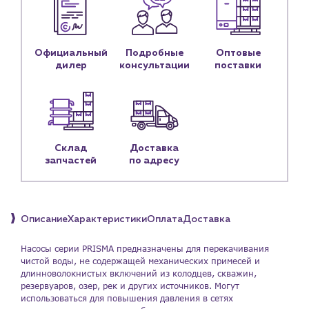
Доставка
Портфолио
Официальный
Подробные
Оптовые
Новости
дилер
консультации
поставки
Блог
Личный кабинет
Контакты
Склад
Доставка
запчастей
по адресу
Контактные данные
Наши партнёры
Чат-бот
Описание
Характеристики
Оплата
Доставка
+7 (918) 070-19-79
Насосы серии PRISMA предназначены для перекачивания
чистой воды, не содержащей механических примесей и
Пн – пт: 9:00 – 18:00
длинноволокнистых включений из колодцев, скважин,
резервуаров, озер, рек и других источников. Могут
использоваться для повышения давления в сетях
sales@profpotok.ru