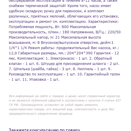
беспрерывной эксплуатации в течение 8-12 часов, а также
снабжен термической защитой! Кроме того, насос имеет
удобную складную ручку для переноски, и комплект
различных, приятных мелочей, облегчающих его установку,
эксплуатацию и ремонт см. комплектацию. Характиристики:
Потребляемая мощность, Вт: 800 Максимальная
производительность, л/мин.: 180 Напряжение, В/Гц.: 220/50
Максимальный напор, м: 21 Максимальная высота
всасывания, м: 8 Впускное/выпускное отверстие, дюйм:1
1/4*1 1/4 Режим работы: продолжительный Вес насоса, кг.:
12,0 Габаритные размеры, мм.: 204*204*390 Гарантия - 12
мес. Комплектация: 1. Электронасос - 1 шт. 2. Обратный
клапан - 1 шт. 6. Штуцер для присоединения шланга - 2 шт.
7. Шпилька (шайба, гайка) - 3 шт. 8. Ниппель - 1 шт. 9.
Руководство по эксплуатации - 1 шт. 10. Гарантийный талон
- 1 шт. 11. Упаковка - 1 шт.
Вся информация на сайте о товарах и ценах носит справочный характер
и не является публичной офертой в соответствии с пунктом 2 статьи 437
ГК РФ. Производитель оставляет за собой право изменять
характеристики товара, его внешний вид, комплектность и цену без
предварительного уведомления продавца
Закажите консультацию по товару