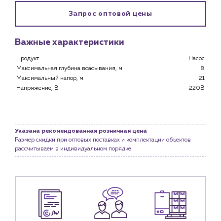
Клиентам
Запрос оптовой цены
Специализированным магазинам
Застройщикам
Важные характеристики
Снабженцам и подрядным организациям
Монтажным бригадам
Продукт
Насос
Максимальная глубина всасывания, м
8
Предприятиям и юр.лицам
Максимальный напор, м
21
О компании
Напряжение, В
220В
История компании
Услуги
Водоснабжение и теплоснабжение
Указана рекомендованная розничная цена
Размер скидки при оптовых поставках и комплектации объектов
Сервис и обслуживание инженерных систем
рассчитываем в индивидуальном порядке.
Доставка
Портфолио
Новости
Блог