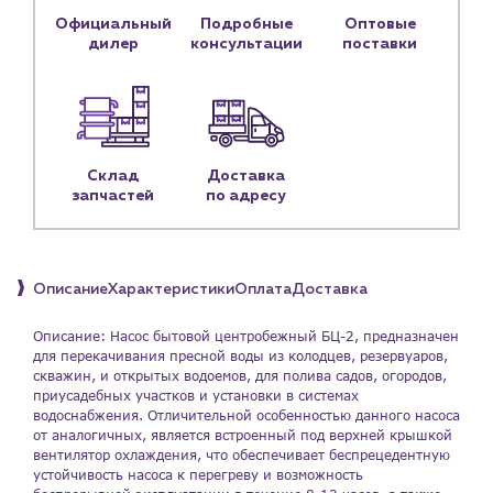
Личный кабинет
Официальный
Подробные
Оптовые
дилер
консультации
поставки
Контакты
Контактные данные
Наши партнёры
Чат-бот
Склад
Доставка
запчастей
по адресу
+7 (918) 070-19-79
Пн – пт: 9:00 – 18:00
Описание
Характеристики
Оплата
Доставка
sales@profpotok.ru
Описание: Насос бытовой центробежный БЦ-2, предназначен
для перекачивания пресной воды из колодцев, резервуаров,
г. Краснодар, ул. Российская, 63
скважин, и открытых водоемов, для полива садов, огородов,
приусадебных участков и установки в системах
водоснабжения. Отличительной особенностью данного насоса
от аналогичных, является встроенный под верхней крышкой
вентилятор охлаждения, что обеспечивает беспрецедентную
устойчивость насоса к перегреву и возможность