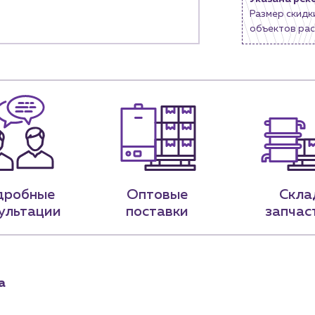
Новости
Размер скидк
объектов рас
нии
Блог
9-79
sales@profpotok.ru
 18:00
г. Краснодар, ул. Российская, 63
дробные
Оптовые
Скла
ультации
поставки
запчас
а