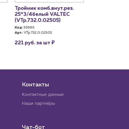
Тройник комб.внут.рез.
Тройник
25*3/4белый VALTEC
комбинирован
(VTp.732.0.02505)
внутр. р. 25х3
РТП (10746)
Код:
55986
Арт.:
VTp.732.0.02505
Код:
47745
Арт.:
10746
₽
221 руб. за шт
177,94 руб. за
Контакты
Контактные данные
Наши партнёры
Чат-бот