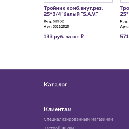
б.внутр.рез.
Тройник комб.внут.рез.
Тро
AN-THERM"
25*3/4"белый "S.A.V."
25*
5)
Код:
68902
Код:
Арт.:
33182525
Арт.:
₽
133 руб. за шт
571
₽
шт
Каталог
Клиентам
Специализированным магазинам
Застройщикам