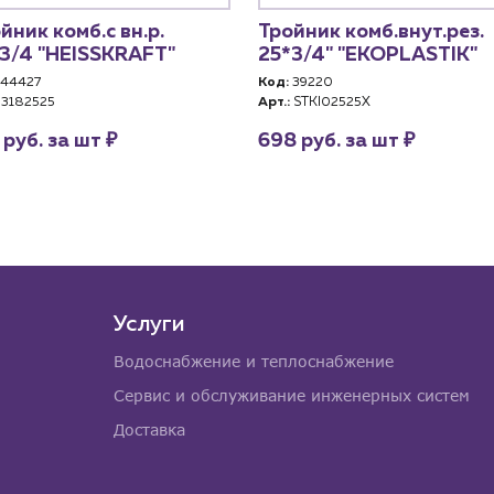
йник комб.с вн.р.
Тройник комб.внут.рез.
3/4 "HEISSKRAFT"
25*3/4" "EKOPLASTIK"
44427
Код:
39220
3182525
Арт.:
STKI02525X
₽
₽
 руб. за шт
698 руб. за шт
Услуги
Водоснабжение и теплоснабжение
Сервис и обслуживание инженерных систем
Доставка