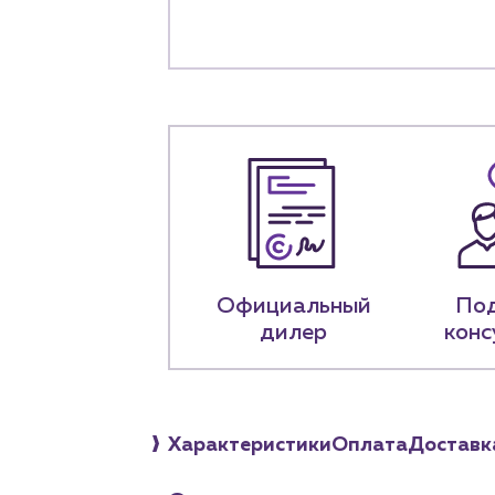
О компа
История компании
+7 (918) 070-1
Пн – пт: 9:00 –
Официальный
По
дилер
конс
Характеристики
Оплата
Доставк