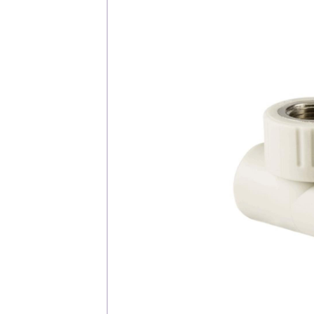
Каталог
Клиента
Специализированны
Застройщикам
Снабженцам и подр
Монтажным бригад
Предприятиям и юр