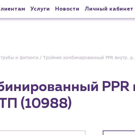
Клиентам
Услуги
Новости
Личный кабинет
трубы и фитинги
Тройник комбинированный PPR внутр. р. 
бинированный PPR в
РТП (10988)