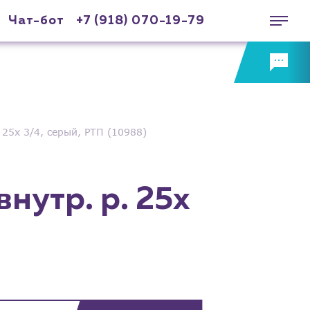
Чат-бот
+7 (918) 070-19-79
25х 3/4, серый, РТП (10988)
нутр. р. 25х