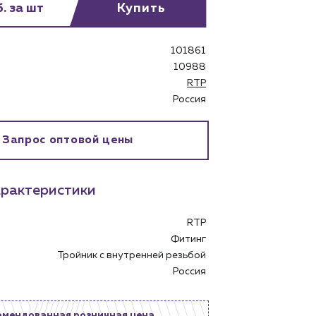
. за шт
Купить
101861
10988
RTP
Россия
Запрос оптовой цены
бинет
рактеристики
RTP
Фитинг
Тройник с внутренней резьбой
Россия
омендованная розничная цена