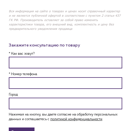
Вся информация на сайте о товарах и ценах носит справочный характер
и не является публичной офертой в соответствии с пунктом 2 статьи 437
ГК РФ. Производитель оставляет за собой право изменять
характеристики товара, его внешний вид, комплектность и цену без
предварительного уведомления продавца
Закажите консультацию по товару
* Как вас зовут?
* Номер телефона
Город
Нажимая на кнопку, вы даете согласие на обработку персональных
данных и соглашаетесь c
политикой конфиденциальности