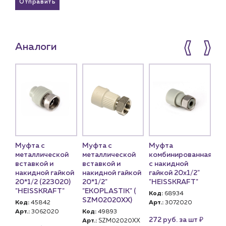
Отправить
Аналоги
Муфта с
Муфта с
Муфта
Му
ой
металлической
металлической
комбинированная
на
вставкой и
вставкой и
с накидной
20
накидной гайкой
накидной гайкой
гайкой 20х1/2"
VA
20*1/2 (223020)
20*1/2"
"HEISSKRAFT"
(V
"HEISSKRAFT"
"EKOPLASTIK" (
Код:
68934
Ко
SZM02020XX)
Код:
45842
Арт.:
3072020
Арт
Арт.:
3062020
Код:
49893
VT
₽
₽
 шт
272 руб. за шт
Арт.:
SZM02020XX