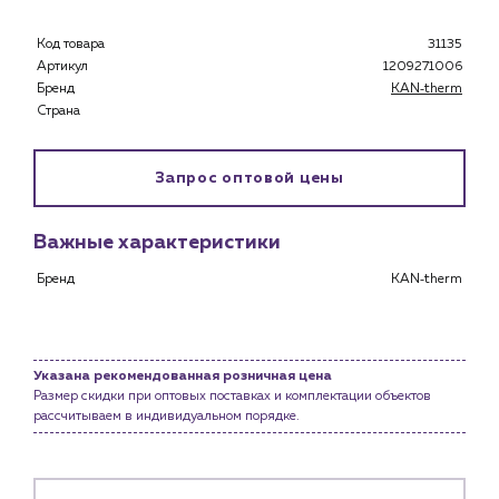
Каталог
Код товара
31135
Клиентам
Артикул
1209271006
Бренд
KAN‑therm
Специализированным магазинам
Страна
Застройщикам
Снабженцам и подрядным организациям
Монтажным бригадам
Запрос оптовой цены
Предприятиям и юр.лицам
О компании
Важные характеристики
История компании
Бренд
KAN‑therm
Услуги
Водоснабжение и теплоснабжение
Сервис и обслуживание инженерных систем
Указана рекомендованная розничная цена
Доставка
Размер скидки при оптовых поставках и комплектации объектов
рассчитываем в индивидуальном порядке.
Портфолио
Новости