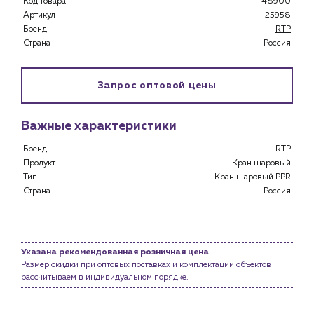
Код товара
48900
Артикул
25958
Бренд
RTP
Страна
Россия
Каталог
Клиентам
Запрос оптовой цены
Специализированным магазинам
Застройщикам
Снабженцам и подрядным организациям
Важные характеристики
Монтажным бригадам
Бренд
RTP
Предприятиям и юр.лицам
Продукт
Кран шаровый
Тип
Кран шаровый PPR
О компании
Страна
Россия
История компании
Услуги
Водоснабжение и теплоснабжение
Указана рекомендованная розничная цена
Сервис и обслуживание инженерных систем
Размер скидки при оптовых поставках и комплектации объектов
Доставка
рассчитываем в индивидуальном порядке.
Портфолио