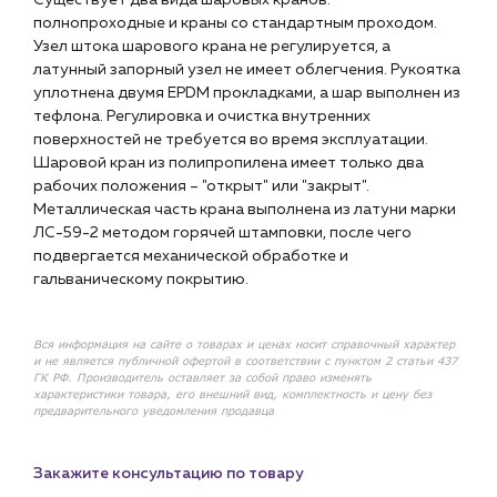
Существует два вида шаровых кранов:
полнопроходные и краны со стандартным проходом.
Узел штока шарового крана не регулируется, а
латунный запорный узел не имеет облегчения. Рукоятка
уплотнена двумя EPDM прокладками, а шар выполнен из
тефлона. Регулировка и очистка внутренних
поверхностей не требуется во время эксплуатации.
Шаровой кран из полипропилена имеет только два
рабочих положения – "открыт" или "закрыт".
Металлическая часть крана выполнена из латуни марки
ЛС-59-2 методом горячей штамповки, после чего
подвергается механической обработке и
гальваническому покрытию.
Вся информация на сайте о товарах и ценах носит справочный характер
и не является публичной офертой в соответствии с пунктом 2 статьи 437
ГК РФ. Производитель оставляет за собой право изменять
характеристики товара, его внешний вид, комплектность и цену без
предварительного уведомления продавца
Закажите консультацию по товару