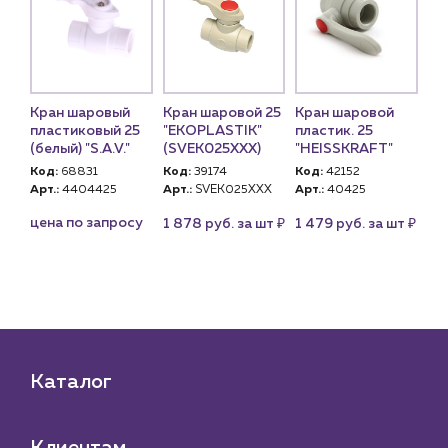
Кран шаровый
Кран шаровой 25
Кран шаровой
Кр
д
пластиковый 25
"EKOPLASTIK"
пластик. 25
25
(белый) "S.A.V."
(SVEK025XXX)
"HEISSKRAFT"
(V
Код:
68831
Код:
39174
Код:
42152
Ко
Арт.:
4404425
Арт.:
SVEK025XXX
Арт.:
40425
Арт
₽
₽
цена по запросу
1 878 руб. за шт
1 479 руб. за шт
51
₽
 шт
Каталог