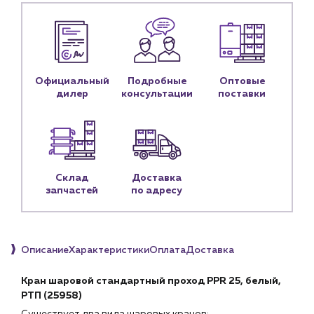
Новости
Блог
Личный кабинет
Официальный
Подробные
Оптовые
дилер
консультации
поставки
Контакты
Контактные данные
Наши партнёры
Чат-бот
Склад
Доставка
запчастей
по адресу
+7 (918) 070-19-79
Пн – пт: 9:00 – 18:00
Описание
Характеристики
Оплата
Доставка
sales@profpotok.ru
Кран шаровой стандартный проход PPR 25, белый,
г. Краснодар, ул. Российская, 63
РТП (25958)