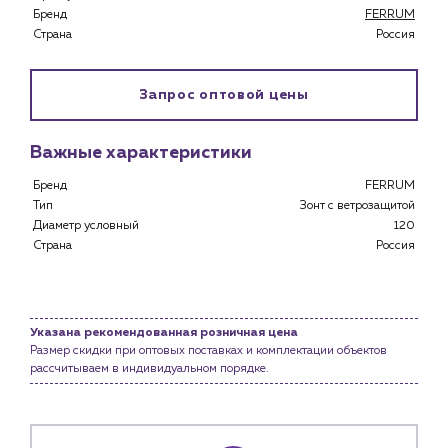
Специализированным магазинам
Бренд
FERRUM
Застройщикам
Страна
Россия
Снабженцам и подрядным организациям
Монтажным бригадам
Запрос оптовой цены
Предприятиям и юр.лицам
О компании
Важные характеристики
История компании
Бренд
FERRUM
Услуги
Тип
Зонт с ветрозащитой
Водоснабжение и теплоснабжение
Диаметр условный
120
Сервис и обслуживание инженерных систем
Страна
Россия
Доставка
Портфолио
Указана рекомендованная розничная цена
Новости
Размер скидки при оптовых поставках и комплектации объектов
рассчитываем в индивидуальном порядке.
Блог
Личный кабинет