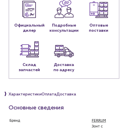
Контакты
Контактные данные
Наши партнёры
Официальный
Подробные
Оптовые
Чат-бот
дилер
консультации
поставки
+7 (918) 070-19-79
Пн – пт: 9:00 – 18:00
Склад
Доставка
sales@profpotok.ru
запчастей
по адресу
г. Краснодар, ул. Российская, 63
Характеристики
Оплата
Доставка
Основные сведения
Бренд
FERRUM
Зонт с