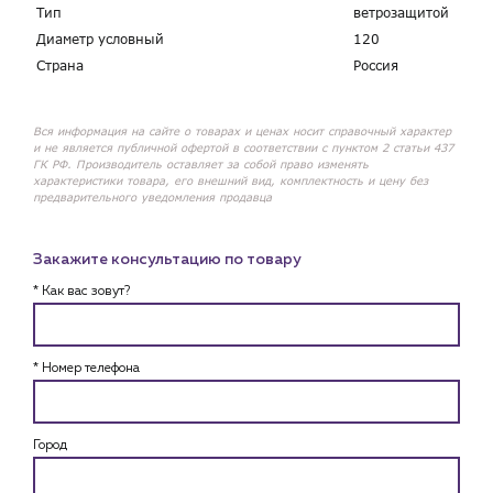
Тип
ветрозащитой
Диаметр условный
120
Страна
Россия
Вся информация на сайте о товарах и ценах носит справочный характер
и не является публичной офертой в соответствии с пунктом 2 статьи 437
ГК РФ. Производитель оставляет за собой право изменять
характеристики товара, его внешний вид, комплектность и цену без
предварительного уведомления продавца
Закажите консультацию по товару
* Как вас зовут?
* Номер телефона
Город