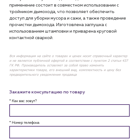
применение состоит в совместном использовании с
тройником дымохода, что позволяет обеспечить
доступ для уборки мусора и сажи, а также проведение
прочистки дымохода. Изготовлена заглушка с
использованием штамповки и приварена круговой
контактной сваркой.
Вся информация на сайте о товарах и ценах носит справочный характер
и не является публичной офертой в соответствии с пунктом 2 статьи 437
ГК РФ. Производитель оставляет за собой право изменять
характеристики товара, его внешний вид, комплектность и цену без
предварительного уведомления продавца
Закажите консультацию по товару
* Как вас зовут?
* Номер телефона