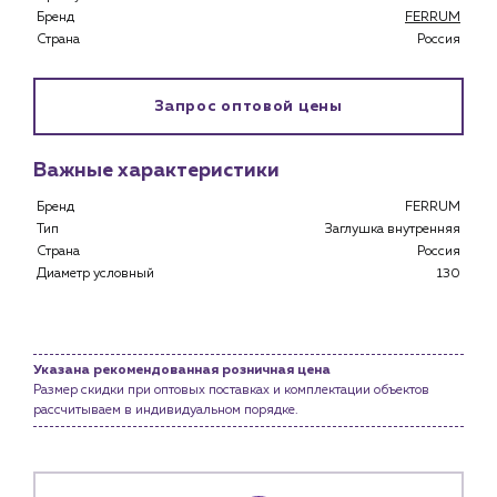
Бренд
FERRUM
Специализированным магазинам
Страна
Россия
Застройщикам
Снабженцам и подрядным организациям
Монтажным бригадам
Запрос оптовой цены
Предприятиям и юр.лицам
О компании
Важные характеристики
История компании
Бренд
FERRUM
Тип
Заглушка внутренняя
Услуги
Страна
Россия
Водоснабжение и теплоснабжение
Диаметр условный
130
Сервис и обслуживание инженерных систем
Доставка
Портфолио
Указана рекомендованная розничная цена
Размер скидки при оптовых поставках и комплектации объектов
Новости
рассчитываем в индивидуальном порядке.
Блог
Личный кабинет