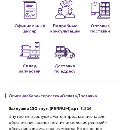
Контакты
Контактные данные
Наши партнёры
Официальный
Подробные
Оптовые
дилер
консультации
поставки
Чат-бот
+7 (918) 070-19-79
Пн – пт: 9:00 – 18:00
Склад
Доставка
запчастей
по адресу
sales@profpotok.ru
г. Краснодар, ул. Российская, 63
Описание
Характеристики
Оплата
Доставка
Заглушка 130 внут. (FERRUM) арт.
f1306
Внутренняя заглушка Ferrum предназначена для
обеспечения возможности проведения ревизий и
обслуживания участка дымохода. Её основное