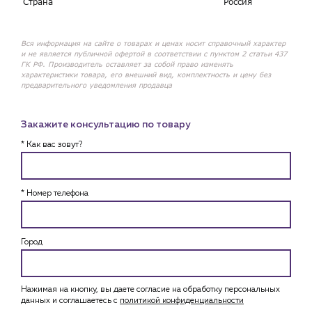
Страна
Россия
Вся информация на сайте о товарах и ценах носит справочный характер
и не является публичной офертой в соответствии с пунктом 2 статьи 437
ГК РФ. Производитель оставляет за собой право изменять
характеристики товара, его внешний вид, комплектность и цену без
предварительного уведомления продавца
Закажите консультацию по товару
* Как вас зовут?
* Номер телефона
Город
Нажимая на кнопку, вы даете согласие на обработку персональных
данных и соглашаетесь c
политикой конфиденциальности