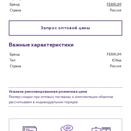
Бренд
FERRUM
Застройщикам
Страна
Россия
Снабженцам и подрядным организациям
Монтажным бригадам
Предприятиям и юр.лицам
Запрос оптовой цены
О компании
История компании
Важные характеристики
Услуги
Бренд
FERRUM
Тип
Юбка
Водоснабжение и теплоснабжение
Страна
Россия
Сервис и обслуживание инженерных систем
Доставка
Портфолио
Указана рекомендованная розничная цена
Размер скидки при оптовых поставках и комплектации объектов
Новости
рассчитываем в индивидуальном порядке.
Блог
Личный кабинет