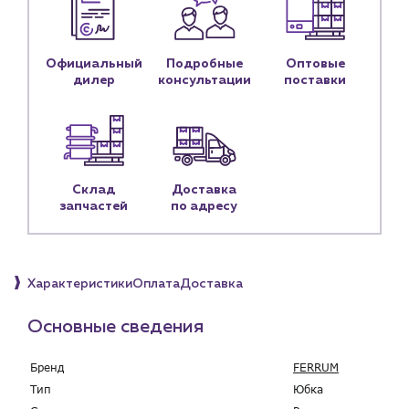
Контакты
Контактные данные
Наши партнёры
Официальный
Подробные
Оптовые
дилер
консультации
поставки
Чат-бот
+7 (918) 070-19-79
Пн – пт: 9:00 – 18:00
Склад
Доставка
запчастей
по адресу
sales@profpotok.ru
г. Краснодар, ул. Российская, 63
Характеристики
Оплата
Доставка
Основные сведения
Бренд
FERRUM
Тип
Юбка