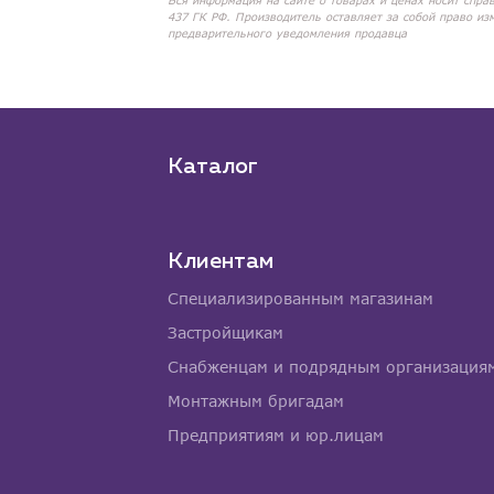
Вся информация на сайте о товарах и ценах носит спра
437 ГК РФ. Производитель оставляет за собой право из
предварительного уведомления продавца
Каталог
Клиентам
Специализированным магазинам
Застройщикам
Снабженцам и подрядным организация
Монтажным бригадам
Предприятиям и юр.лицам