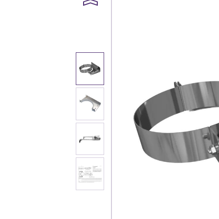
Каталог
Клиента
Специализированны
Застройщикам
Снабженцам и подр
Монтажным бригад
Предприятиям и юр
О компа
История компании