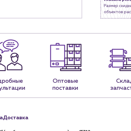
Размер скидк
9-79
sales@profpotok.ru
объектов рас
 18:00
г. Краснодар, ул. Российская, 63
дробные
Оптовые
Скла
ультации
поставки
запчас
а
Доставка