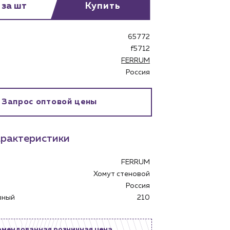
 за шт
Купить
65772
f5712
FERRUM
бинет
Россия
Запрос оптовой цены
рактеристики
FERRUM
Хомут стеновой
Россия
овный
210
омендованная розничная цена