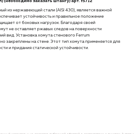
 (необходимо заказать штангу) арт.
f5712
ый из нержавеющей стали (AISI 430), является важной
спечивает устойчивость и правильное положение
щищает от боковых нагрузок. Благодаря своей
мут не оставляет ржавых следов на поверхности
ий вид. Установка хомута стенового Ferrum
но закреплены на стене. Этот тип хомута применяется для
сти и придания статической устойчивости.