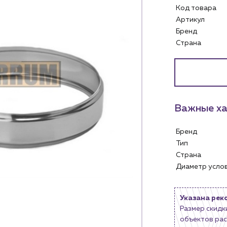
Код товара
Артикул
Бренд
Страна
Услуги
Личный ка
Водоснабжение и теплоснабжение
м
Сервис и обслуживание инженерных
Контакты
систем
Важные ха
м магазинам
Контактные данные
Доставка
Наши партнёры
Бренд
ядным организациям
Портфолио
Тип
ам
Чат-бот
Страна
.лицам
Диаметр усл
Новости
нии
Блог
Указана рек
Размер скидк
объектов рас