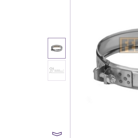
Каталог
Клиента
Специализированны
Застройщикам
Снабженцам и подр
Монтажным бригад
Предприятиям и юр
О компа
История компании