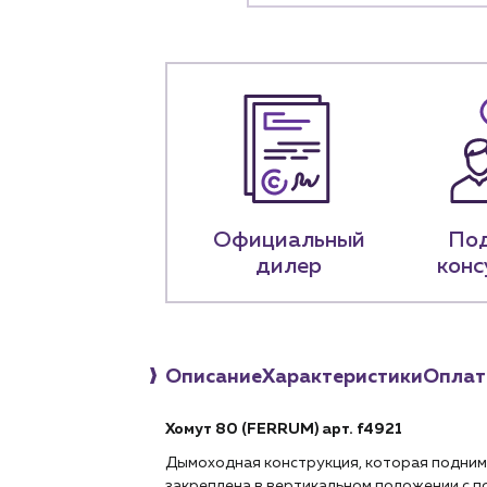
+7 (918) 070-1
Пн – пт: 9:00 –
Официальный
По
дилер
конс
Описание
Характеристики
Оплат
Хомут 80 (FERRUM) арт.
f4921
Дымоходная конструкция, которая поднима
закреплена в вертикальном положении с п