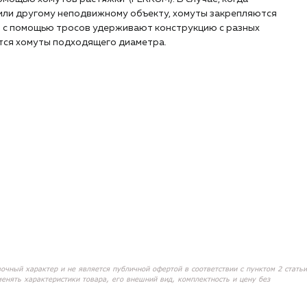
или другому неподвижному объекту, хомуты закрепляются
и с помощью тросов удерживают конструкцию с разных
тся хомуты подходящего диаметра.
вочный характер и не является публичной офертой в соответствии с пунктом 2 статьи
менять характеристики товара, его внешний вид, комплектность и цену без