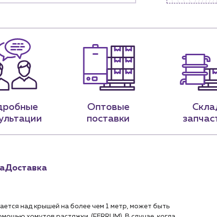
9-79
sales@profpotok.ru
 18:00
г. Краснодар, ул. Российская, 63
дробные
Оптовые
Скла
ультации
поставки
запчас
а
Доставка
ется над крышей на более чем 1 метр, может быть
омощью хомутов растяжки (FERRUM). В случае, когда