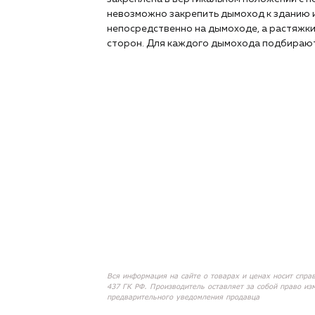
невозможно закрепить дымоход к зданию 
непосредственно на дымоходе, а растяжк
сторон. Для каждого дымохода подбираю
Вся информация на сайте о товарах и ценах носит спра
437 ГК РФ. Производитель оставляет за собой право из
предварительного уведомления продавца