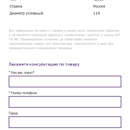
Страна
Россия
Диаметр условный
110
Вся информация на сайте о товарах и ценах носит справочный характер
и не является публичной офертой в соответствии с пунктом 2 статьи 437
ГК РФ. Производитель оставляет за собой право изменять
характеристики товара, его внешний вид, комплектность и цену без
предварительного уведомления продавца
Закажите консультацию по товару
* Как вас зовут?
* Номер телефона
Город