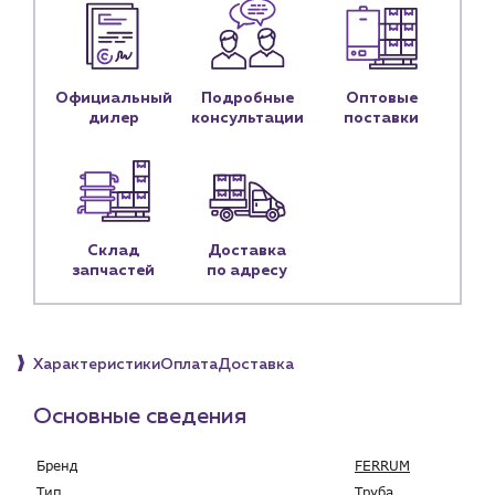
Контакты
Контактные данные
Наши партнёры
Официальный
Подробные
Оптовые
Чат-бот
дилер
консультации
поставки
+7 (918) 070-19-79
Пн – пт: 9:00 – 18:00
Склад
Доставка
sales@profpotok.ru
запчастей
по адресу
г. Краснодар, ул. Российская, 63
Характеристики
Оплата
Доставка
Основные сведения
Бренд
FERRUM
Тип
Труба