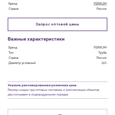
Специализированным магазинам
Бренд
FERRUM
Застройщикам
Страна
Россия
Снабженцам и подрядным организациям
Монтажным бригадам
Запрос оптовой цены
Предприятиям и юр.лицам
О компании
Важные характеристики
История компании
Бренд
FERRUM
Услуги
Тип
Труба
Водоснабжение и теплоснабжение
Страна
Россия
Сервис и обслуживание инженерных систем
Диаметр условный
110
Доставка
Портфолио
Указана рекомендованная розничная цена
Новости
Размер скидки при оптовых поставках и комплектации объектов
рассчитываем в индивидуальном порядке.
Блог
Личный кабинет