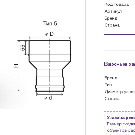
Код товара
Артикул
Бренд
Страна
Услуги
Личный ка
Водоснабжение и теплоснабжение
м
Сервис и обслуживание инженерных
Контакты
систем
Важные ха
м магазинам
Контактные данные
Доставка
Наши партнёры
Бренд
ядным организациям
Портфолио
Тип
ам
Чат-бот
Диаметр усл
.лицам
Страна
Новости
нии
Блог
Указана рек
Размер скидк
объектов рас