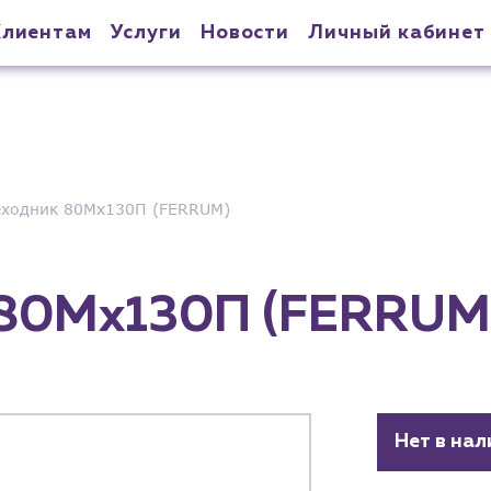
Клиентам
Услуги
Новости
Личный кабинет
ходник 80Мх130П (FERRUM)
 80Мх130П (FERRUM
Нет в нал