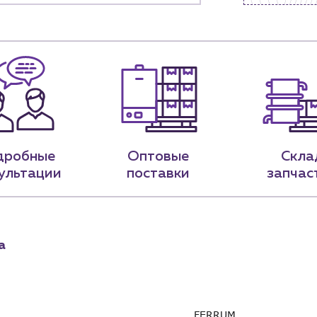
9-79
sales@profpotok.ru
 18:00
г. Краснодар, ул. Российская, 63
дробные
Оптовые
Скла
ультации
поставки
запчас
а
FERRUM