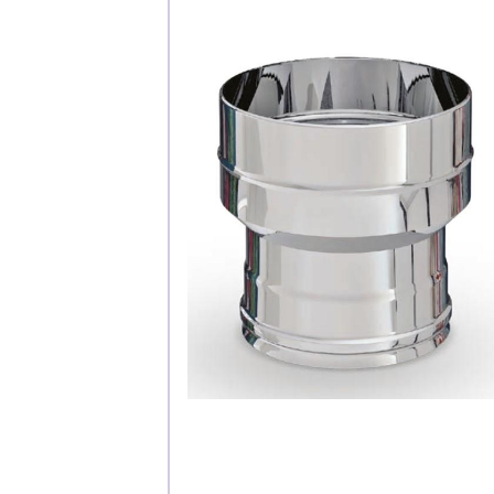
Каталог
Клиента
Специализированны
Застройщикам
Снабженцам и подр
Монтажным бригад
Предприятиям и юр
О компа
История компании