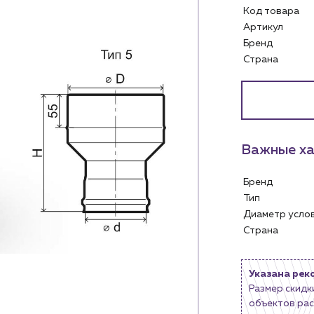
Код товара
Артикул
Бренд
Страна
Услуги
Личный ка
Водоснабжение и теплоснабжение
м
Сервис и обслуживание инженерных
Контакты
систем
Важные ха
м магазинам
Контактные данные
Доставка
Наши партнёры
Бренд
ядным организациям
Портфолио
Тип
ам
Чат-бот
Диаметр усл
.лицам
Страна
Новости
нии
Блог
Указана рек
Размер скидк
объектов рас