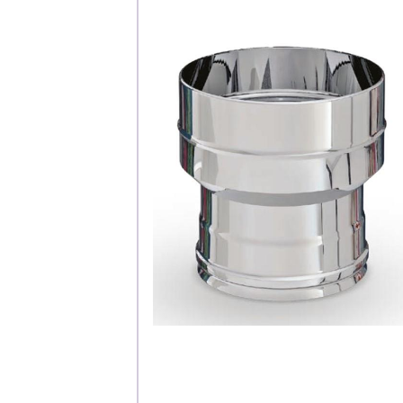
Каталог
Клиента
Специализированны
Застройщикам
Снабженцам и подр
Монтажным бригад
Предприятиям и юр
О компа
История компании