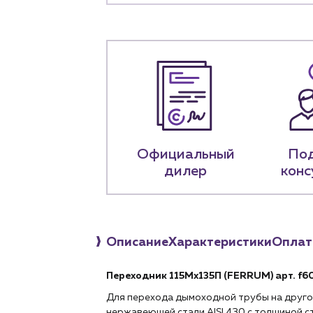
+7 (918) 070-1
Пн – пт: 9:00 –
Официальный
По
дилер
конс
Описание
Характеристики
Оплат
Переходник 115Мх135П (FERRUM) арт.
f6
Для перехода дымоходной трубы на друго
нержавеющей стали AISI 430 с толщиной с