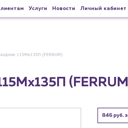
Клиентам
Услуги
Новости
Личный кабинет
еходник 115Мх135П (FERRUM)
115Мх135П (FERRUM
846 руб. 