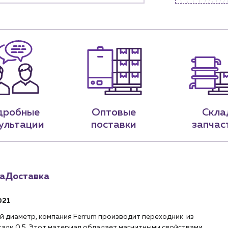
9-79
sales@profpotok.ru
 18:00
г. Краснодар, ул. Российская, 63
дробные
Оптовые
Скла
ультации
поставки
запчас
а
Доставка
021
й диаметр, компания Ferrum производит переходник из
тали 0.5. Этот материал обладает магнитными свойствами