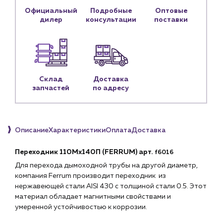
Официальный
Подробные
Оптовые
Контактные данные
дилер
консультации
поставки
Наши партнёры
Чат-бот
+7 (918) 070-19-79
Склад
Доставка
запчастей
по адресу
Пн – пт: 9:00 – 18:00
sales@profpotok.ru
Описание
Характеристики
Оплата
Доставка
г. Краснодар, ул. Российская, 63
Переходник 110Мх140П (FERRUM) арт.
f6016
Для перехода дымоходной трубы на другой диаметр,
компания Ferrum производит переходник из
нержавеющей стали AISI 430 с толщиной стали 0.5. Этот
материал обладает магнитными свойствами и
умеренной устойчивостью к коррозии.