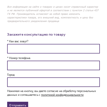
Вся информация на сайте о товарах и ценах носит справочный характер
и не является публичной офертой в соответствии с пунктом 2 статьи 437
ГК РФ. Производитель оставляет за собой право изменять
характеристики товара, его внешний вид, комплектность и цену без
предварительного уведомления продавца
Закажите консультацию по товару
* Как вас зовут?
* Номер телефона
Город
Нажимая на кнопку, вы даете согласие на обработку персональных
данных и соглашаетесь c
политикой конфиденциальности
Отправить