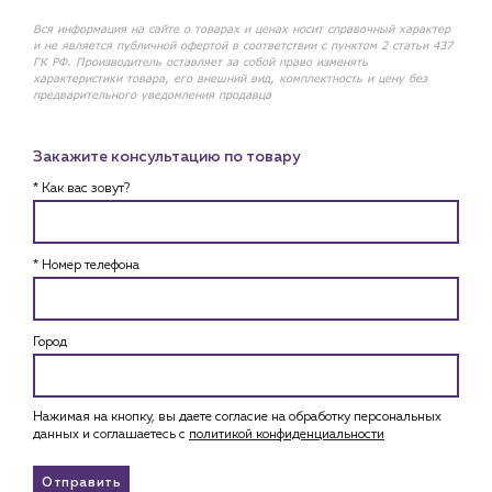
Вся информация на сайте о товарах и ценах носит справочный характер
и не является публичной офертой в соответствии с пунктом 2 статьи 437
ГК РФ. Производитель оставляет за собой право изменять
характеристики товара, его внешний вид, комплектность и цену без
предварительного уведомления продавца
Закажите консультацию по товару
* Как вас зовут?
* Номер телефона
Город
Нажимая на кнопку, вы даете согласие на обработку персональных
данных и соглашаетесь c
политикой конфиденциальности
Отправить