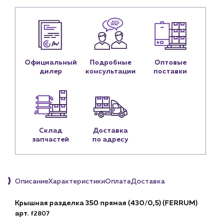
Блог
Личный кабинет
Контакты
Контактные данные
Официальный
Подробные
Оптовые
Наши партнёры
дилер
консультации
поставки
Чат-бот
+7 (918) 070-19-79
Склад
Доставка
Пн – пт: 9:00 – 18:00
запчастей
по адресу
sales@profpotok.ru
г. Краснодар, ул. Российская, 63
Описание
Характеристики
Оплата
Доставка
Крышная разделка 350 прямая (430/0,5) (FERRUM)
арт.
f2807