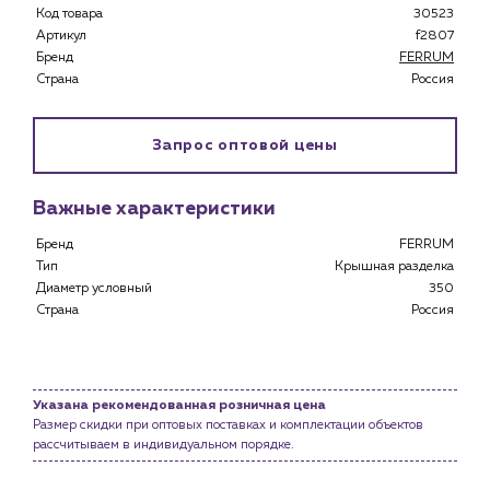
Каталог
Код товара
30523
Артикул
f2807
Клиентам
Бренд
FERRUM
Страна
Россия
Специализированным магазинам
Застройщикам
Снабженцам и подрядным организациям
Запрос оптовой цены
Монтажным бригадам
Предприятиям и юр.лицам
Важные характеристики
О компании
Бренд
FERRUM
История компании
Тип
Крышная разделка
Диаметр условный
350
Услуги
Страна
Россия
Водоснабжение и теплоснабжение
Сервис и обслуживание инженерных систем
Доставка
Указана рекомендованная розничная цена
Портфолио
Размер скидки при оптовых поставках и комплектации объектов
рассчитываем в индивидуальном порядке.
Новости