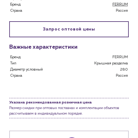
Специализированным магазинам
Бренд
FERRUM
Застройщикам
Страна
Россия
Снабженцам и подрядным организациям
Монтажным бригадам
Запрос оптовой цены
Предприятиям и юр.лицам
О компании
Важные характеристики
История компании
Бренд
FERRUM
Услуги
Тип
Крышная разделка
Водоснабжение и теплоснабжение
Диаметр условный
280
Сервис и обслуживание инженерных систем
Страна
Россия
Доставка
Портфолио
Указана рекомендованная розничная цена
Новости
Размер скидки при оптовых поставках и комплектации объектов
рассчитываем в индивидуальном порядке.
Блог
Личный кабинет