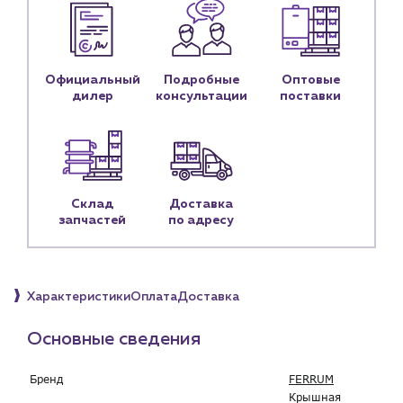
Контакты
Контактные данные
Наши партнёры
Официальный
Подробные
Оптовые
Чат-бот
дилер
консультации
поставки
+7 (918) 070-19-79
Пн – пт: 9:00 – 18:00
Склад
Доставка
sales@profpotok.ru
запчастей
по адресу
г. Краснодар, ул. Российская, 63
Характеристики
Оплата
Доставка
Основные сведения
Бренд
FERRUM
Крышная