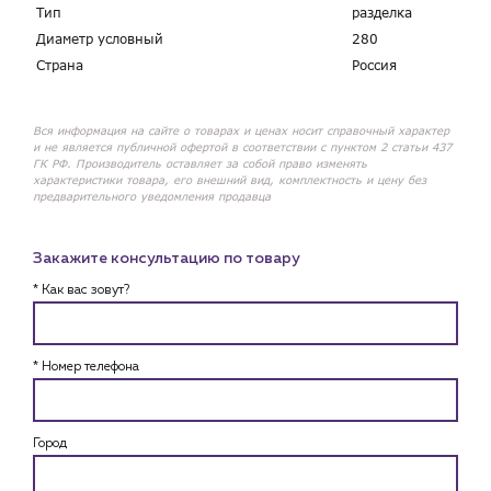
Тип
разделка
Диаметр условный
280
Страна
Россия
Вся информация на сайте о товарах и ценах носит справочный характер
и не является публичной офертой в соответствии с пунктом 2 статьи 437
ГК РФ. Производитель оставляет за собой право изменять
характеристики товара, его внешний вид, комплектность и цену без
предварительного уведомления продавца
Закажите консультацию по товару
* Как вас зовут?
* Номер телефона
Город