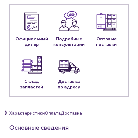
Контакты
Контактные данные
Наши партнёры
Чат-бот
Официальный
Подробные
Оптовые
дилер
консультации
поставки
+7 (918) 070-19-79
Пн – пт: 9:00 – 18:00
sales@profpotok.ru
Склад
Доставка
запчастей
по адресу
г. Краснодар, ул. Российская, 63
Характеристики
Оплата
Доставка
Основные сведения