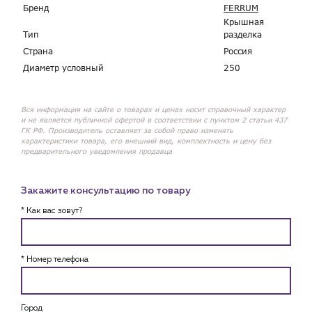
Бренд
FERRUM
Крышная
Тип
разделка
Страна
Россия
Диаметр условный
250
Вся информация на сайте о товарах и ценах носит справочный характер
и не является публичной офертой в соответствии с пунктом 2 статьи 437
ГК РФ. Производитель оставляет за собой право изменять
характеристики товара, его внешний вид, комплектность и цену без
предварительного уведомления продавца
Закажите консультацию по товару
* Как вас зовут?
* Номер телефона
Город