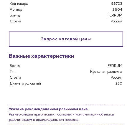
Код товара
83703
Специализированным магазинам
Артикул
f2804
Застройщикам
Бренд
FERRUM
Снабженцам и подрядным организациям
Страна
Россия
Монтажным бригадам
Предприятиям и юр.лицам
Запрос оптовой цены
О компании
История компании
Важные характеристики
Услуги
Бренд
FERRUM
Водоснабжение и теплоснабжение
Тип
Крышная разделка
Сервис и обслуживание инженерных систем
Страна
Россия
Доставка
Диаметр условный
250
Портфолио
Новости
Указана рекомендованная розничная цена
Размер скидки при оптовых поставках и комплектации объектов
Блог
рассчитываем в индивидуальном порядке.
Личный кабинет