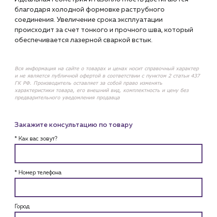
благодаря холодной формовке раструбного
соединения. Увеличение срока эксплуатации
происходит за счет тонкого и прочного шва, который
обеспечивается лазерной сваркой встык.
Вся информация на сайте о товарах и ценах носит справочный характер
и не является публичной офертой в соответствии с пунктом 2 статьи 437
ГК РФ. Производитель оставляет за собой право изменять
характеристики товара, его внешний вид, комплектность и цену без
предварительного уведомления продавца
Закажите консультацию по товару
* Как вас зовут?
* Номер телефона
Город