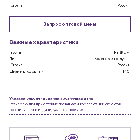
Специализированным магазинам
Страна
Россия
Застройщикам
Снабженцам и подрядным организациям
Запрос оптовой цены
Монтажным бригадам
Предприятиям и юр.лицам
Важные характеристики
О компании
История компании
Бренд
FERRUM
Тип
Колено 90 градусов
Услуги
Страна
Россия
Водоснабжение и теплоснабжение
Диаметр условный
140
Сервис и обслуживание инженерных систем
Доставка
Портфолио
Указана рекомендованная розничная цена
Размер скидки при оптовых поставках и комплектации объектов
Новости
рассчитываем в индивидуальном порядке.
Блог
Личный кабинет