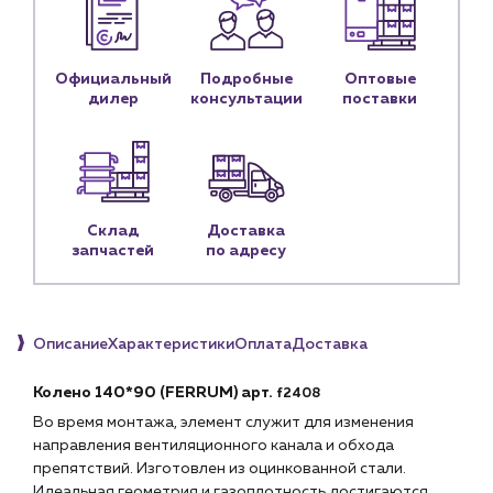
Контакты
Контактные данные
Наши партнёры
Официальный
Подробные
Оптовые
дилер
консультации
поставки
Чат-бот
+7 (918) 070-19-79
Пн – пт: 9:00 – 18:00
Склад
Доставка
запчастей
по адресу
sales@profpotok.ru
г. Краснодар, ул. Российская, 63
Описание
Характеристики
Оплата
Доставка
Колено 140*90 (FERRUM) арт.
f2408
Во время монтажа, элемент служит для изменения
направления вентиляционного канала и обхода
препятствий. Изготовлен из оцинкованной стали.
Идеальная геометрия и газоплотность достигаются