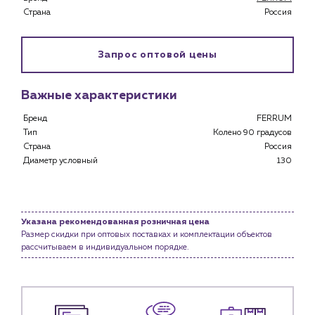
Специализированным магазинам
Страна
Россия
Застройщикам
Снабженцам и подрядным организациям
Запрос оптовой цены
Монтажным бригадам
Предприятиям и юр.лицам
Важные характеристики
О компании
История компании
Бренд
FERRUM
Тип
Колено 90 градусов
Услуги
Страна
Россия
Водоснабжение и теплоснабжение
Диаметр условный
130
Сервис и обслуживание инженерных систем
Доставка
Портфолио
Указана рекомендованная розничная цена
Размер скидки при оптовых поставках и комплектации объектов
Новости
рассчитываем в индивидуальном порядке.
Блог
Личный кабинет