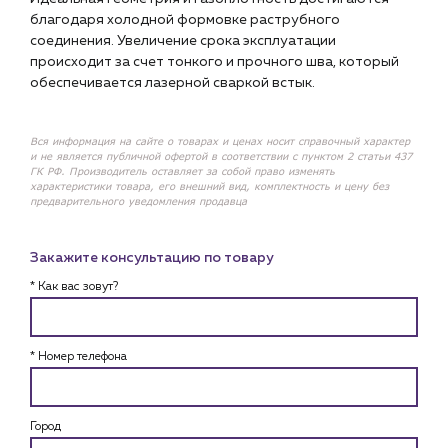
благодаря холодной формовке раструбного
соединения. Увеличение срока эксплуатации
происходит за счет тонкого и прочного шва, который
обеспечивается лазерной сваркой встык.
Вся информация на сайте о товарах и ценах носит справочный характер
и не является публичной офертой в соответствии с пунктом 2 статьи 437
ГК РФ. Производитель оставляет за собой право изменять
характеристики товара, его внешний вид, комплектность и цену без
предварительного уведомления продавца
Закажите консультацию по товару
* Как вас зовут?
* Номер телефона
Город