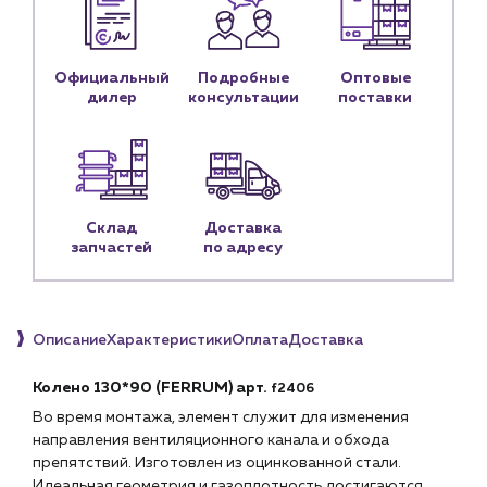
Контакты
Контактные данные
Наши партнёры
Официальный
Подробные
Оптовые
дилер
консультации
поставки
Чат-бот
+7 (918) 070-19-79
Пн – пт: 9:00 – 18:00
Склад
Доставка
запчастей
по адресу
sales@profpotok.ru
г. Краснодар, ул. Российская, 63
Описание
Характеристики
Оплата
Доставка
Колено 130*90 (FERRUM) арт.
f2406
Во время монтажа, элемент служит для изменения
направления вентиляционного канала и обхода
препятствий. Изготовлен из оцинкованной стали.
Идеальная геометрия и газоплотность достигаются