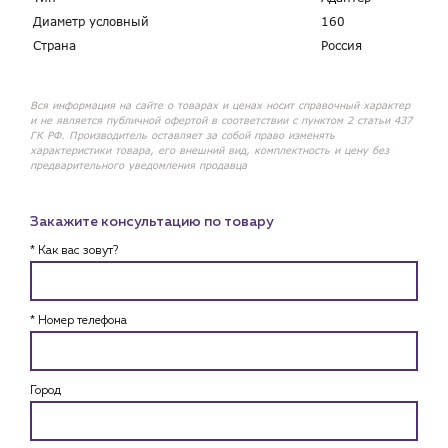
Диаметр условный
160
Страна
Россия
Вся информация на сайте о товарах и ценах носит справочный характер
и не является публичной офертой в соответствии с пунктом 2 статьи 437
ГК РФ. Производитель оставляет за собой право изменять
характеристики товара, его внешний вид, комплектность и цену без
предварительного уведомления продавца
Закажите консультацию по товару
* Как вас зовут?
* Номер телефона
Город