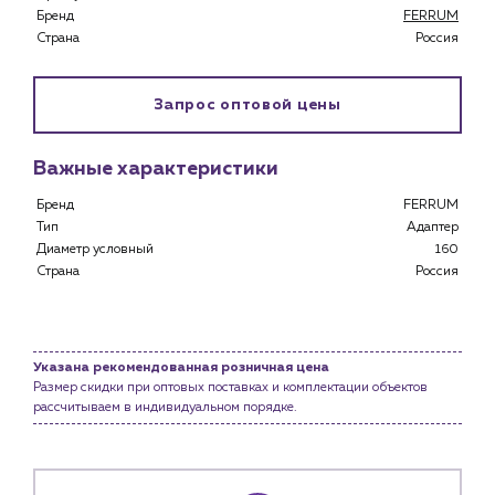
Специализированным магазинам
Бренд
FERRUM
Застройщикам
Страна
Россия
Снабженцам и подрядным организациям
Монтажным бригадам
Запрос оптовой цены
Предприятиям и юр.лицам
О компании
Важные характеристики
История компании
Бренд
FERRUM
Услуги
Тип
Адаптер
Водоснабжение и теплоснабжение
Диаметр условный
160
Сервис и обслуживание инженерных систем
Страна
Россия
Доставка
Портфолио
Указана рекомендованная розничная цена
Новости
Размер скидки при оптовых поставках и комплектации объектов
рассчитываем в индивидуальном порядке.
Блог
Личный кабинет