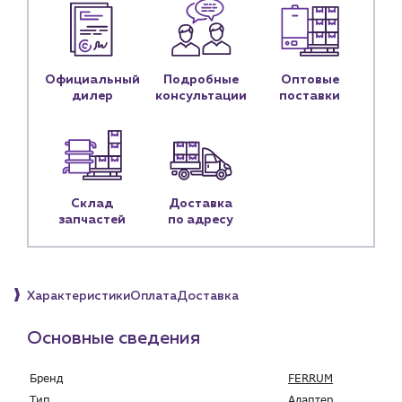
Контакты
Контактные данные
Наши партнёры
Официальный
Подробные
Оптовые
Чат-бот
дилер
консультации
поставки
+7 (918) 070-19-79
Пн – пт: 9:00 – 18:00
Склад
Доставка
sales@profpotok.ru
запчастей
по адресу
г. Краснодар, ул. Российская, 63
Характеристики
Оплата
Доставка
Основные сведения
Бренд
FERRUM
Тип
Адаптер