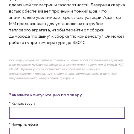
идеальной геометрии и газоплотности. Лазерная сварка
встык обеспечивает прочный и тонкий шов, что
значительно увеличивает срок эксплуатации. Адаптер
ММ предназначен для установки на патрубок
теплового агрегата, чтобы перейти от сборки
дымохода "по дыму" к сборке "по конденсату". Он может
работать при температуре до 450°С.
Вся информация на сайте о товарах и ценах носит справочный характер
и не является публичной офертой в соответствии с пунктом 2 статьи 437
ГК РФ. Производитель оставляет за собой право изменять
характеристики товара, его внешний вид, комплектность и цену без
предварительного уведомления продавца
Закажите консультацию по товару
* Как вас зовут?
* Номер телефона