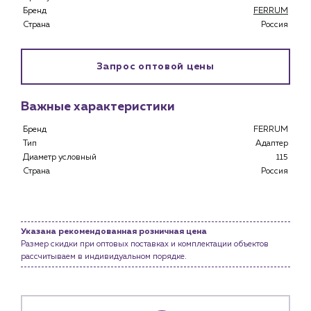
Бренд
FERRUM
Специализированным магазинам
Страна
Россия
Застройщикам
Снабженцам и подрядным организациям
Монтажным бригадам
Запрос оптовой цены
Предприятиям и юр.лицам
О компании
Важные характеристики
История компании
Бренд
FERRUM
Тип
Адаптер
Услуги
Диаметр условный
115
Водоснабжение и теплоснабжение
Страна
Россия
Сервис и обслуживание инженерных систем
Доставка
Портфолио
Указана рекомендованная розничная цена
Размер скидки при оптовых поставках и комплектации объектов
Новости
рассчитываем в индивидуальном порядке.
Блог
Личный кабинет