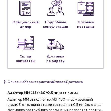
Контакты
Контактные данные
Наши партнёры
Официальный
Подробные
Оптовые
дилер
консультации
поставки
Чат-бот
+7 (918) 070-19-79
Пн – пт: 9:00 – 18:00
Склад
Доставка
запчастей
по адресу
sales@profpotok.ru
г. Краснодар, ул. Российская, 63
Описание
Характеристики
Оплата
Доставка
Адаптер ММ 115 (430/0,5 мм) арт.
f0103
Адаптер ММ выполнен из AISI 430 - нержавеющей
стали. Его толщина стенки составляет 0,5 мм. Холодная
формовка раструбного соединения позволяет достичь