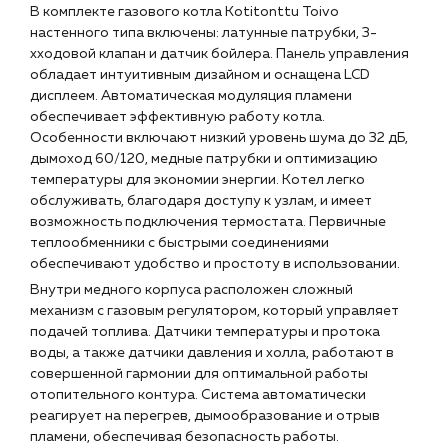
В комплекте газового котла Kotitonttu Toivo
настенного типа включены: латунные патрубки, 3-
Чат-бот
хходовой клапан и датчик бойлера. Панель управления
обладает интуитивным дизайном и оснащена LCD
дисплеем. Автоматическая модуляция пламени
+7 (918) 070-19-79
обеспечивает эффективную работу котла.
Особенности включают низкий уровень шума до 32 дБ,
Пн – пт: 9:00 – 18:00
дымоход 60/120, медные патрубки и оптимизацию
sales@profpotok.ru
температуры для экономии энергии. Котел легко
обслуживать, благодаря доступу к узлам, и имеет
г. Краснодар, ул. Российская, 63
возможность подключения термостата. Первичные
теплообменники с быстрыми соединениями
обеспечивают удобство и простоту в использовании.
Внутри медного корпуса расположен сложный
механизм с газовым регулятором, который управляет
подачей топлива. Датчики температуры и протока
воды, а также датчики давления и холла, работают в
совершенной гармонии для оптимальной работы
отопительного контура. Система автоматически
реагирует на перегрев, дымообразование и отрыв
пламени, обеспечивая безопасность работы.