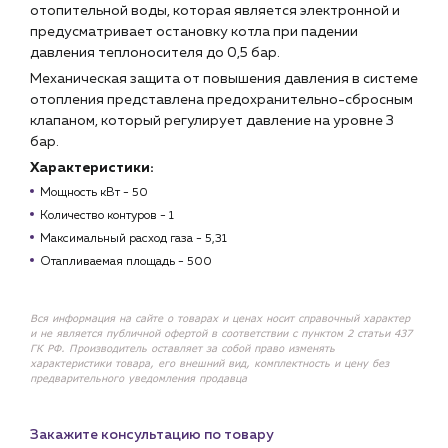
отопительной воды, которая является электронной и
предусматривает остановку котла при падении
давления теплоносителя до 0,5 бар.
Механическая защита от повышения давления в системе
отопления представлена предохранительно-сбросным
клапаном, который регулирует давление на уровне 3
бар.
Характеристики:
Мощность кВт - 50
Количество контуров - 1
Максимальный расход газа - 5,31
Отапливаемая площадь - 500
Вся информация на сайте о товарах и ценах носит справочный характер
и не является публичной офертой в соответствии с пунктом 2 статьи 437
ГК РФ. Производитель оставляет за собой право изменять
характеристики товара, его внешний вид, комплектность и цену без
предварительного уведомления продавца
Закажите консультацию по товару