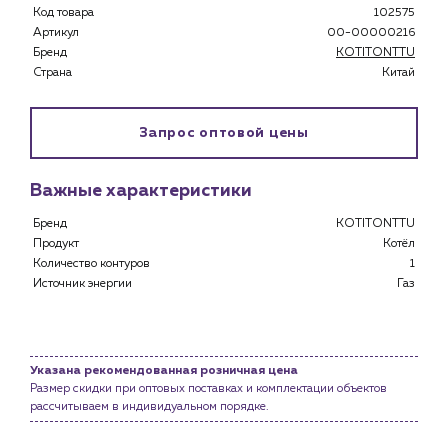
Код товара
102575
Артикул
00-00000216
Бренд
KOTITONTTU
Страна
Китай
Запрос оптовой цены
Важные характеристики
Бренд
KOTITONTTU
Продукт
Котёл
Количество контуров
1
Источник энергии
Газ
Каталог
Клиентам
Указана рекомендованная розничная цена
Размер скидки при оптовых поставках и комплектации объектов
Специализированным магазинам
рассчитываем в индивидуальном порядке.
Застройщикам
Снабженцам и подрядным организациям