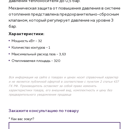
давления теплоносителя до 0,5 бар.
Механическая защита от повышения давления в системе
отопления представлена предохранительно-сбросным
клапаном, который регулирует давление на уровне 3
бар.
Характеристики:
Мощность кВт - 32
Количество контуров - 1
Максимальный расход газа - 3,63
Отапливаемая площадь - 320
Вся информация на сайте о товарах и ценах носит справочный характер
и не является публичной офертой в соответствии с пунктом 2 статьи 437
ГК РФ. Производитель оставляет за собой право изменять
характеристики товара, его внешний вид, комплектность и цену без
предварительного уведомления продавца
Закажите консультацию по товару
* Как вас зовут?