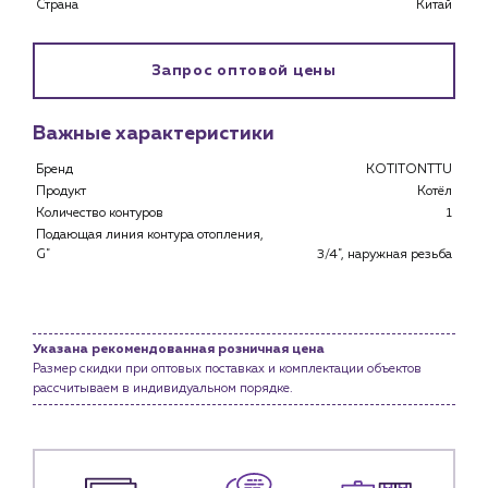
Страна
Китай
Запрос оптовой цены
Важные характеристики
Бренд
KOTITONTTU
Продукт
Котёл
Количество контуров
1
Подающая линия контура отопления,
G"
3/4", наружная резьба
Указана рекомендованная розничная цена
Каталог
Размер скидки при оптовых поставках и комплектации объектов
рассчитываем в индивидуальном порядке.
Клиентам
Специализированным магазинам
Застройщикам
Снабженцам и подрядным организациям