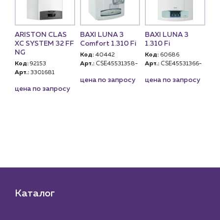
ARISTON CLAS
BAXI LUNA 3
BAXI LUNA 3
BA
 S
XC SYSTEM 32 FF
Comfort 1.310 Fi
1.310 Fi
1.
NG
Код:
40442
Код:
60686
Ко
ый)
Код:
92153
Арт.:
CSE45531358-
Арт.:
CSE45531366-
Арт
Арт.:
3301681
цена по запросу
цена по запросу
це
U)
цена по запросу
₽
 шт
Каталог