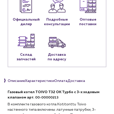
Монтажным бригадам
Предприятиям и юр.лицам
Официальный
Подробные
Оптовые
О компании
дилер
консультации
поставки
История компании
Услуги
Водоснабжение и теплоснабжение
Сервис и обслуживание инженерных систем
Склад
Доставка
Доставка
запчастей
по адресу
Портфолио
Новости
Описание
Характеристики
Оплата
Доставка
Блог
Газовый котел TOIVO T32 OK Турбо с 3-х ходовым
Личный кабинет
клапаном арт.
00-00000213
Контакты
В комплекте газового котла Kotitonttu Toivo
настенного типа включены: латунные патрубки, 3-
Контактные данные