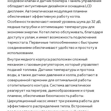
хходовой клапан и датчик бойлера. Панель управления
Наши партнёры
обладает интуитивным дизайном и оснащена LCD
дисплеем. Автоматическая модуляция пламени
Чат-бот
обеспечивает эффективную работу котла.
Особенности включают низкий уровень шума до 32 дБ,
медные патрубки и оптимизацию температуры для
+7 (918) 070-19-79
экономии энергии. Котел легко обслуживать, благодаря
Пн – пт: 9:00 – 18:00
доступу к узлам, и имеет возможность подключения
термостата. Первичные теплообменники с быстрыми
sales@profpotok.ru
соединениями обеспечивают удобство и простоту в
использовании.
г. Краснодар, ул. Российская, 63
Внутри медного корпуса расположен сложный
механизм с газовым регулятором, который управляет
подачей топлива. Датчики температуры и протока
воды, а также датчики давления и холла, работают в
совершенной гармонии для оптимальной работы
отопительного контура. Система автоматически
реагирует на перегрев, дымообразование и отрыв
пламени, обеспечивая безопасность работы.
Циркуляционный насос имеет три режима работы для
эффективного распределения тепла. Встроенный