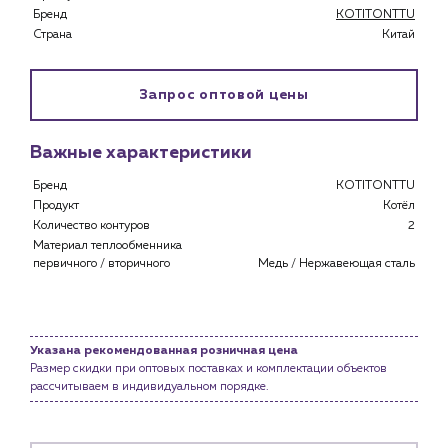
Бренд
KOTITONTTU
Страна
Китай
Запрос оптовой цены
Важные характеристики
Бренд
KOTITONTTU
Продукт
Котёл
Количество контуров
2
Материал теплообменника
первичного / вторичного
Медь / Нержавеющая сталь
Каталог
Указана рекомендованная розничная цена
Размер скидки при оптовых поставках и комплектации объектов
Клиентам
рассчитываем в индивидуальном порядке.
Специализированным магазинам
Застройщикам
Снабженцам и подрядным организациям