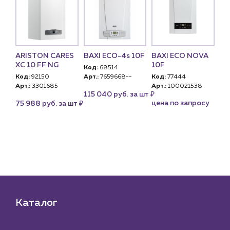
ARISTON CARES
BAXI ECO-4s 10F
BAXI ECO NOVA
NA
 S
XC 10 FF NG
10F
Код:
68514
Ко
Код:
92150
Арт.:
7659668--
Код:
77444
Арт
Арт.:
3301685
Арт.:
100021538
PN
U)
₽
115 040 руб. за шт
₽
цена по запросу
це
75 988 руб. за шт
су
Каталог