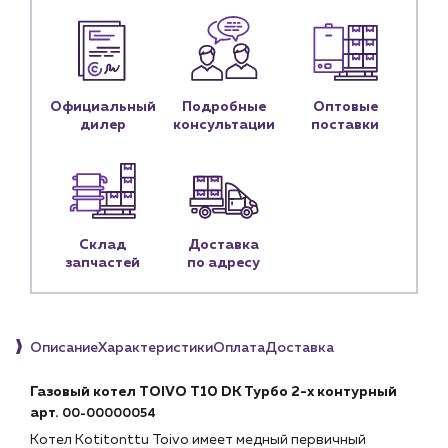
Монтажным бригадам
Предприятиям и юр.лицам
О компании
Официальный
Подробные
Оптовые
История компании
дилер
консультации
поставки
Услуги
Водоснабжение и теплоснабжение
Сервис и обслуживание инженерных систем
Доставка
Склад
Доставка
Портфолио
запчастей
по адресу
Новости
Блог
Описание
Характеристики
Оплата
Доставка
Личный кабинет
Газовый котел TOIVO T10 DK Турбо 2-х контурный
Контакты
арт.
00-00000054
Контактные данные
Котел Kotitonttu Toivo имеет медный первичный