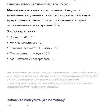
снижении давления теплоносителя до 0,5 бар.
Механическая защита отопительной воды от
повышенного давления осуществляется с помощью
предохранительно-сбросного клапана, который
устанавливается на уровне 3 бар.
Характеристики:
Мощность кВт - 10
Количество контуров - 2
Производительность ГВС л\мин - 10
Отапливаемая площадь - 100
Количество точек водоразбора - 1
Вся информация на сайте о товарах и ценах носит справочный характер
и не является публичной офертой в соответствии с пунктом 2 статьи 437
ГК РФ. Производитель оставляет за собой право изменять
характеристики товара, его внешний вид, комплектность и цену без
предварительного уведомления продавца
Закажите консультацию по товару