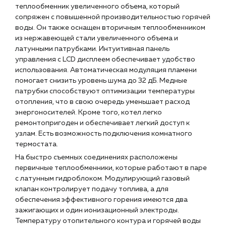
Наши партнёры
теплообменник увеличенного объема, который
сопряжен с повышенной производительностью горячей
Чат-бот
воды. Он также оснащен вторичным теплообменником
из нержавеющей стали увеличенного объема и
латунными патрубками. Интуитивная панель
+7 (918) 070-19-79
управления с LCD дисплеем обеспечивает удобство
использования. Автоматическая модуляция пламени
Пн – пт: 9:00 – 18:00
помогает снизить уровень шума до 32 дБ. Медные
патрубки способствуют оптимизации температуры
sales@profpotok.ru
отопления, что в свою очередь уменьшает расход
энергоносителей. Кроме того, котел легко
г. Краснодар, ул. Российская, 63
ремонтопригоден и обеспечивает легкий доступ к
узлам. Есть возможность подключения комнатного
термостата.
На быстро съемных соединениях расположены
первичные теплообменники, которые работают в паре
с латунным гидроблоком. Модулирующий газовый
клапан контролирует подачу топлива, а для
обеспечения эффективного горения имеются два
зажигающих и один ионизационный электроды.
Температуру отопительного контура и горячей воды