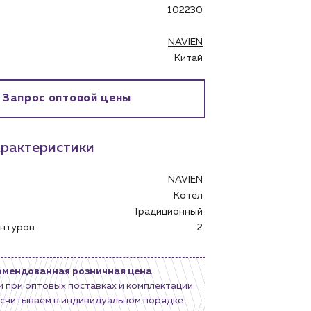
102230
NAVIEN
Китай
Запрос оптовой цены
рактеристики
NAVIEN
Котёл
Традиционный
контуров
2
бинет
омендованная розничная цена
и при оптовых поставках и комплектации
считываем в индивидуальном порядке.