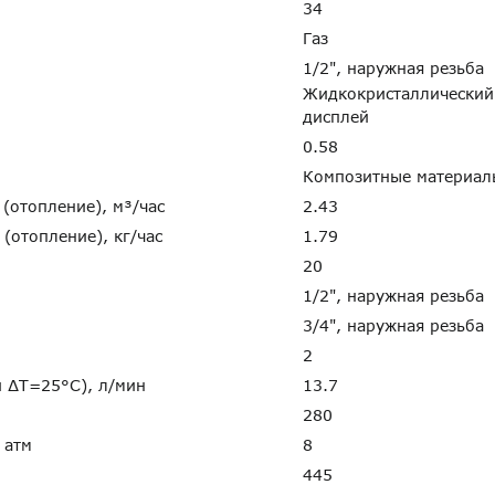
34
Газ
1/2", наружная резьба
Жидкокристаллический
дисплей
0.58
Композитные материал
 (отопление), м³/час
2.43
 (отопление), кг/час
1.79
20
1/2", наружная резьба
"
3/4", наружная резьба
2
и ∆Т=25°C), л/мин
13.7
280
, атм
8
445