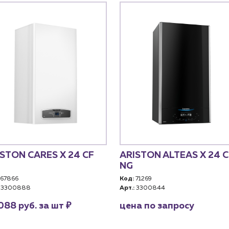
STON CARES X 24 CF
ARISTON ALTEAS X 24 С
NG
67866
Код:
71269
3300888
Арт.:
3300844
₽
088 руб. за шт
цена по запросу