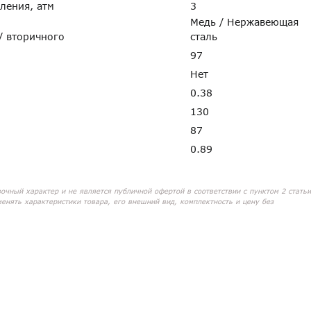
пления, атм
3
Медь / Нержавеющая
 / вторичного
сталь
97
Нет
0.38
130
87
0.89
вочный характер и не является публичной офертой в соответствии с пунктом 2 статьи
менять характеристики товара, его внешний вид, комплектность и цену без