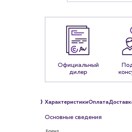
Клиента
Специализированны
Застройщикам
Снабженцам и подр
Монтажным бригад
Предприятиям и юр
О компа
История компании
Официальный
По
дилер
конс
+7 (918) 070-1
Пн – пт: 9:00 –
Характеристики
Оплата
Доставк
Основные сведения
Бренд