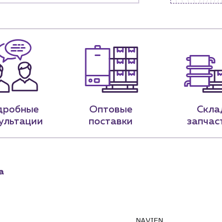
м
Контакты
систем
м магазинам
Контактные данные
Доставка
Наши партнёры
ядным организациям
Портфолио
ам
Чат-бот
.лицам
Новости
нии
Блог
дробные
Оптовые
Скла
ультации
поставки
запчас
9-79
sales@profpotok.ru
 18:00
г. Краснодар, ул. Российская, 63
а
NAVIEN