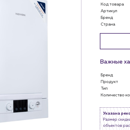
Код товара
Артикул
Бренд
Страна
Важные ха
Бренд
Продукт
Тип
Количество 
Услуги
Личный ка
Указана рек
Размер скидк
Водоснабжение и теплоснабжение
объектов рас
Сервис и обслуживание инженерных