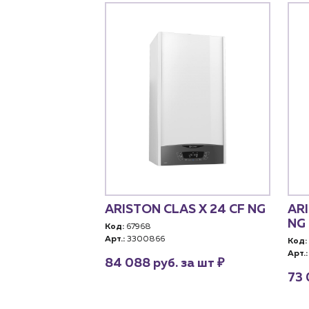
150-24A
ARISTON CLAS X 24 CF NG
ARI
NG
Код:
67968
Арт.:
3300866
Код:
Арт.:
₽
росу
84 088 руб. за шт
73 