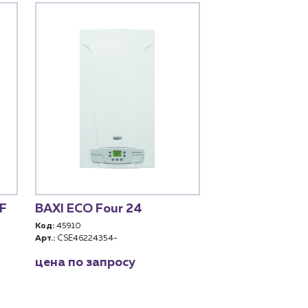
F
BAXI ECO Four 24
NAVIEN ATMO
Код:
45910
Код:
45862
Арт.:
CSE46224354-
Арт.:
PATM0024LS00
цена по запросу
цена по запро