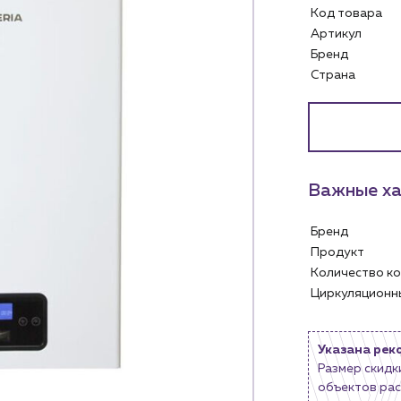
Код товара
Артикул
Бренд
Страна
Важные ха
Бренд
Продукт
Количество 
Услуги
Личный ка
Циркуляцион
Водоснабжение и теплоснабжение
м
Сервис и обслуживание инженерных
Контакты
систем
Указана рек
м магазинам
Контактные данные
Доставка
Размер скидк
Наши партнёры
объектов рас