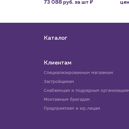
₽
73 088 руб. за шт
цен
Каталог
Клиентам
Специализированным магазинам
Застройщикам
Снабженцам и подрядным организация
Монтажным бригадам
Предприятиям и юр.лицам