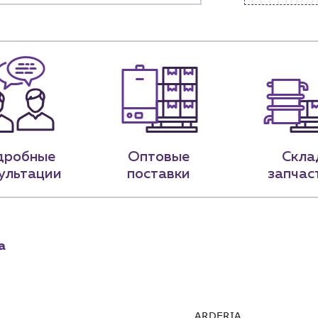
ядным организациям
Портфолио
ам
Чат-бот
.лицам
Новости
нии
Блог
9-79
sales@profpotok.ru
дробные
Оптовые
Скла
ультации
поставки
запчас
 18:00
г. Краснодар, ул. Российская, 63
а
ARDERIA