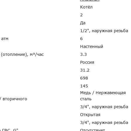
Котёл
2
Да
1/2", наружная резьба
, атм
6
Настенный
 (отопление), м³/час
3.3
Россия
31.2
698
145
Медь / Нержавеющая
 / вторичного
сталь
"
3/4", наружная резьба
Открытая
3/4", наружная резьба
а ГВС, G"
Отсутствует