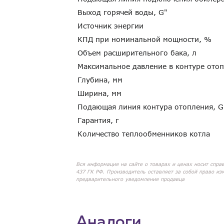
Выход горячей воды, G"
Источник энергии
КПД при номинальной мощности, %
Объем расширительного бака, л
Максимальное давление в контуре ото
Глубина, мм
Ширина, мм
Подающая линия контура отопления, 
Гарантия, г
Количество теплообменников котла
Вся информация на сайте о товарах и ценах носит спра
437 ГК РФ. Производитель оставляет за собой право из
предварительного уведомления продавца
Аналоги