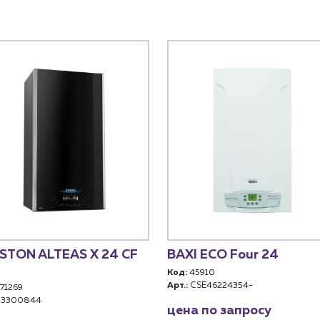
STON ALTEAS X 24 СF
BAXI ECO Four 24
Код:
45910
Арт.:
CSE46224354-
71269
3300844
цена по запросу