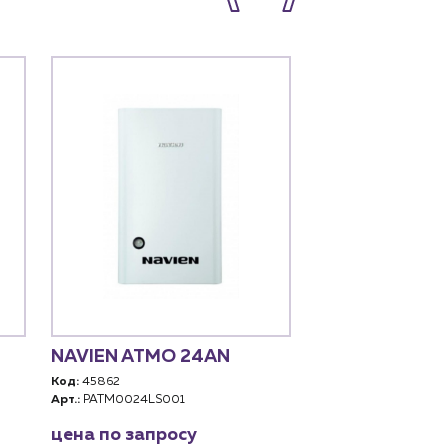
NAVIEN ATMO 24AN
MIZUDO М24 OP
атмосферный
Код:
45862
Арт.:
PATM0024LS001
Код:
93941
Арт.:
CB.002.0224.0
цена по запросу