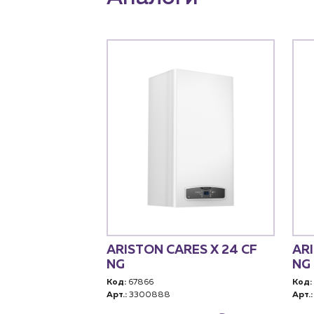
abel C 24 Атмо
ARISTON CARES X 24 CF
ARI
NG
NG
Код:
67866
Код:
Арт.:
3300888
Арт.:
росу