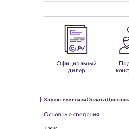
Снабженцам и подр
Монтажным бригад
Предприятиям и юр
О компа
История компании
+7 (918) 070-1
Официальный
По
дилер
конс
Пн – пт: 9:00 –
Характеристики
Оплата
Доставк
Основные сведения
Бренд