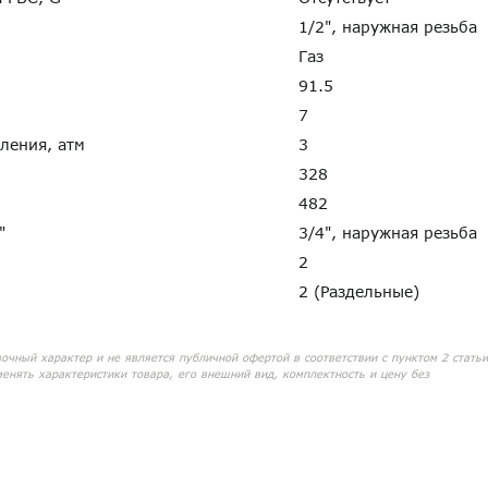
1/2", наружная резьба
Газ
91.5
7
пления, атм
3
328
482
G"
3/4", наружная резьба
2
2 (Раздельные)
вочный характер и не является публичной офертой в соответствии с пунктом 2 статьи
менять характеристики товара, его внешний вид, комплектность и цену без