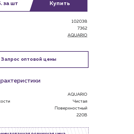
. за шт
Купить
102038
7362
AQUARIO
Запрос оптовой цены
бинет
рактеристики
AQUARIO
дкости
Чистая
Поверхностный
 В
220В
омендованная розничная цена