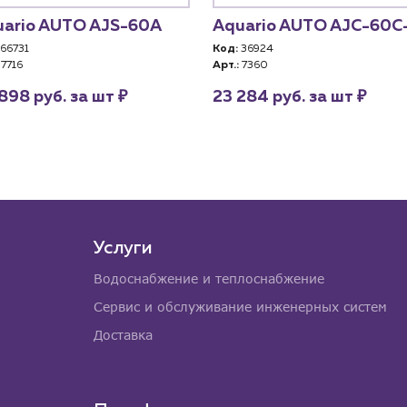
uario AUTO AJS-60A
Aquario AUTO AJC-60C
66731
Код:
36924
7716
Арт.:
7360
₽
₽
898 руб. за шт
23 284 руб. за шт
Услуги
Водоснабжение и теплоснабжение
Сервис и обслуживание инженерных систем
Доставка