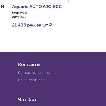
-Н
Aquario AUTO AJC-60C
TAIFU ATJET8
Код:
36923
Код:
35494
Арт.:
7660
Арт.:
ATJET80
₽
21 438 руб. за шт
цена по запро
Контакты
Контактные данные
Наши партнёры
Чат-бот