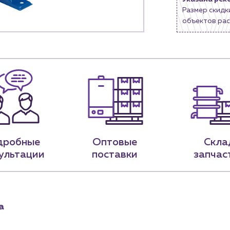
Новости
Размер скидк
объектов рас
нии
Блог
9-79
sales@profpotok.ru
 18:00
г. Краснодар, ул. Российская, 63
дробные
Оптовые
Скла
ультации
поставки
запчас
а