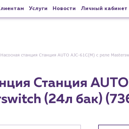
Клиентам
Услуги
Новости
Личный кабинет
Насосная станция Станция AUTO AJC-61C(M) с реле Masterswi
анция Станция AUTO
switch (24л бак) (73