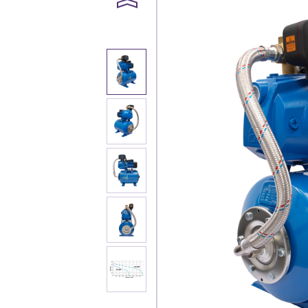
Каталог
Клиента
Специализированны
Застройщикам
Снабженцам и подр
Монтажным бригад
Предприятиям и юр