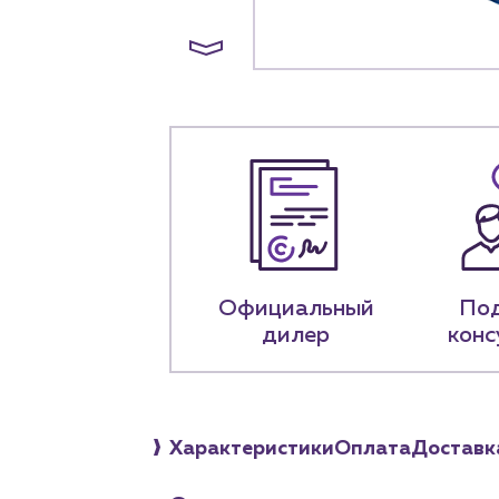
О компа
История компании
+7 (918) 070-1
Пн – пт: 9:00 –
Официальный
По
дилер
конс
Характеристики
Оплата
Доставк