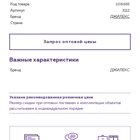
Застройщикам
Код товара
108665
Снабженцам и подрядным организациям
Артикул
3112
Монтажным бригадам
Бренд
ДЖИЛЕКС
Страна
Предприятиям и юр.лицам
О компании
Запрос оптовой цены
История компании
Услуги
Важные характеристики
Водоснабжение и теплоснабжение
Сервис и обслуживание инженерных систем
Бренд
ДЖИЛЕКС
Доставка
Портфолио
Указана рекомендованная розничная цена
Новости
Размер скидки при оптовых поставках и комплектации объектов
рассчитываем в индивидуальном порядке.
Блог
Личный кабинет
Контакты