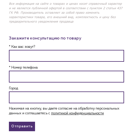
Вся информация на сайте о товарах и ценах носит справочный характер
и не является публичной офертой в соответствии с пунктом 2 статьи 437
ГК РФ. Производитель оставляет за собой право изменять
характеристики товара, его внешний вид, комплектность и цену без
предварительного уведомления продавца
Закажите консультацию по товару
* Как вас зовут?
* Номер телефона
Город
Нажимая на кнопку, вы даете согласие на обработку персональных
данных и соглашаетесь c
политикой конфиденциальности
Отправить