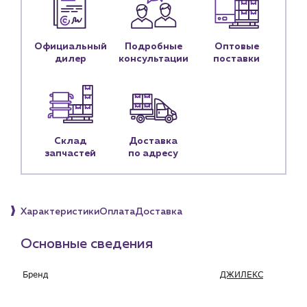
Контактные данные
Наши партнёры
Официальный
Подробные
Оптовые
Чат-бот
дилер
консультации
поставки
+7 (918) 070-19-79
Пн – пт: 9:00 – 18:00
Склад
Доставка
sales@profpotok.ru
запчастей
по адресу
г. Краснодар, ул. Российская, 63
Характеристики
Оплата
Доставка
Основные сведения
Бренд
ДЖИЛЕКС