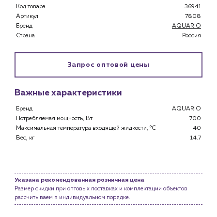
Код товара
36941
Артикул
7808
Каталог
Бренд
AQUARIO
Страна
Россия
Клиентам
Специализированным магазинам
Запрос оптовой цены
Застройщикам
Снабженцам и подрядным организациям
Монтажным бригадам
Важные характеристики
Предприятиям и юр.лицам
Бренд
AQUARIO
О компании
Потребляемая мощность, Вт
700
Максимальная температура входящей жидкости, °C
40
История компании
Вес, кг
14.7
Услуги
Водоснабжение и теплоснабжение
Сервис и обслуживание инженерных систем
Указана рекомендованная розничная цена
Доставка
Размер скидки при оптовых поставках и комплектации объектов
рассчитываем в индивидуальном порядке.
Портфолио