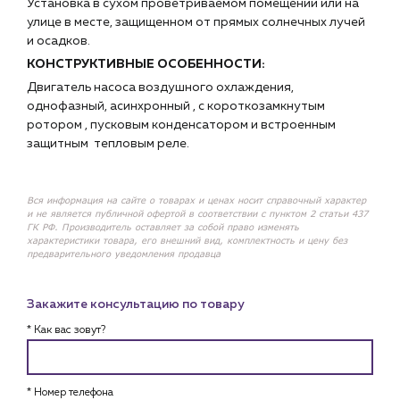
Установка в сухом проветриваемом помещении или на
улице в месте, защищенном от прямых солнечных лучей
и осадков.
КОНСТРУКТИВНЫЕ ОСОБЕННОСТИ:
Двигатель насоса воздушного охлаждения,
однофазный, асинхронный , с короткозамкнутым
ротором , пусковым конденсатором и встроенным
защитным тепловым реле.
Вся информация на сайте о товарах и ценах носит справочный характер
и не является публичной офертой в соответствии с пунктом 2 статьи 437
ГК РФ. Производитель оставляет за собой право изменять
характеристики товара, его внешний вид, комплектность и цену без
предварительного уведомления продавца
Закажите консультацию по товару
* Как вас зовут?
* Номер телефона