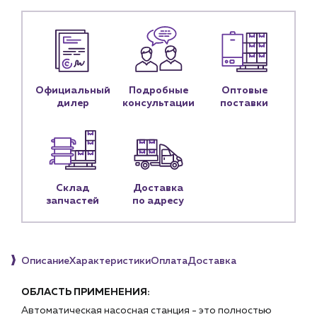
Новости
Блог
Личный кабинет
Контакты
Официальный
Подробные
Оптовые
дилер
консультации
поставки
Контактные данные
Наши партнёры
Чат-бот
Склад
Доставка
+7 (918) 070-19-79
запчастей
по адресу
Пн – пт: 9:00 – 18:00
sales@profpotok.ru
Описание
Характеристики
Оплата
Доставка
г. Краснодар, ул. Российская, 63
ОБЛАСТЬ ПРИМЕНЕНИЯ:
Автоматическая насосная станция - это полностью