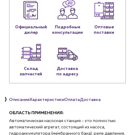
Портфолио
Новости
Официальный
Подробные
Оптовые
Блог
дилер
консультации
поставки
Личный кабинет
Контакты
Контактные данные
Наши партнёры
Склад
Доставка
запчастей
по адресу
Чат-бот
+7 (918) 070-19-79
Описание
Характеристики
Оплата
Доставка
Пн – пт: 9:00 – 18:00
ОБЛАСТЬ ПРИМЕНЕНИЯ:
Автоматическая насосная станция - это полностью
sales@profpotok.ru
автоматический агрегат, состоящий из насоса,
г. Краснодар, ул. Российская, 63
гидроаккумулятора (мембранного бака), реле давления,