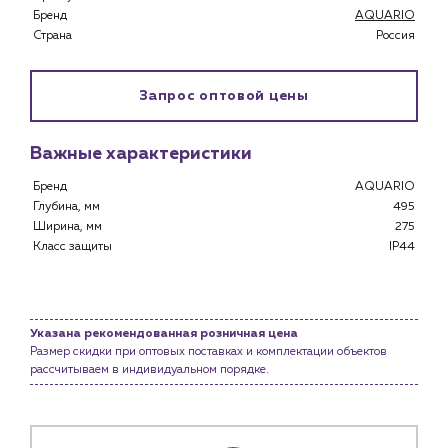
Бренд
AQUARIO
Страна
Россия
Запрос оптовой цены
Каталог
Клиентам
Важные характеристики
Специализированным магазинам
Застройщикам
Бренд
AQUARIO
Глубина, мм
495
Снабженцам и подрядным организациям
Ширина, мм
275
Монтажным бригадам
Класс защиты
IP44
Предприятиям и юр.лицам
О компании
История компании
Указана рекомендованная розничная цена
Размер скидки при оптовых поставках и комплектации объектов
Услуги
рассчитываем в индивидуальном порядке.
Водоснабжение и теплоснабжение
Сервис и обслуживание инженерных систем
Доставка