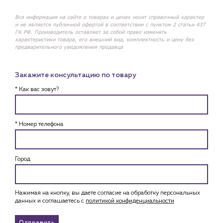
Вся информация на сайте о товарах и ценах носит справочный характер
и не является публичной офертой в соответствии с пунктом 2 статьи 437
ГК РФ. Производитель оставляет за собой право изменять
характеристики товара, его внешний вид, комплектность и цену без
предварительного уведомления продавца
Закажите консультацию по товару
* Как вас зовут?
* Номер телефона
Город
Нажимая на кнопку, вы даете согласие на обработку персональных
данных и соглашаетесь c
политикой конфиденциальности