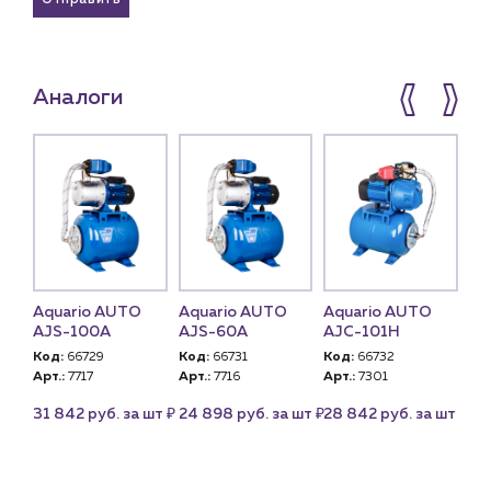
Отправить
Аналоги
TO
Aquario AUTO
Aquario AUTO
Aquario AUTO
Aq
AJS-100A
AJS-60A
AJC-101Н
AJ
Код:
66729
Код:
66731
Код:
66732
Ко
Арт.:
7717
Арт.:
7716
Арт.:
7301
Арт
₽
₽
₽
₽
 шт
31 842 руб. за шт
24 898 руб. за шт
28 842 руб. за шт
23