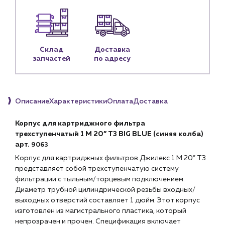
Личный кабинет
Контакты
Контактные данные
Склад
Доставка
Наши партнёры
запчастей
по адресу
Чат-бот
Описание
Характеристики
Оплата
Доставка
+7 (918) 070-19-79
Корпус для картриджного фильтра
Пн – пт: 9:00 – 18:00
трехступенчатый 1 М 20” Т3 BIG BLUE (синяя колба)
арт.
9063
sales@profpotok.ru
Корпус для картриджных фильтров Джилекс 1 М 20” Т3
г. Краснодар, ул. Российская, 63
представляет собой трехступенчатую систему
фильтрации с тыльным/торцевым подключением.
Диаметр трубной цилиндрической резьбы входных/
выходных отверстий составляет 1 дюйм. Этот корпус
изготовлен из магистрального пластика, который
непрозрачен и прочен. Спецификация включает