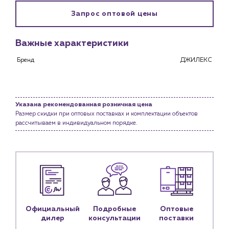
Запрос оптовой цены
Клиентам
Специализированным магазинам
Застройщикам
Важные характеристики
Снабженцам и подрядным организациям
Бренд
ДЖИЛЕКС
Монтажным бригадам
Предприятиям и юр.лицам
О компании
Указана рекомендованная розничная цена
История компании
Размер скидки при оптовых поставках и комплектации объектов
рассчитываем в индивидуальном порядке.
Услуги
Водоснабжение и теплоснабжение
Сервис и обслуживание инженерных систем
Доставка
Портфолио
Новости
Официальный
Подробные
Оптовые
дилер
консультации
поставки
Блог