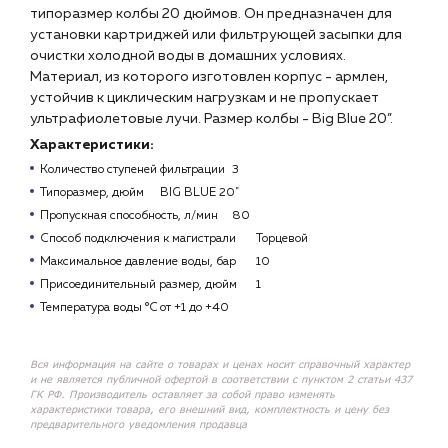
типоразмер колбы 20 дюймов. Он предназначен для
установки картриджей или фильтрующей засыпки для
очистки холодной воды в домашних условиях.
Материал, из которого изготовлен корпус - армлен,
устойчив к циклическим нагрузкам и не пропускает
ультрафиолетовые лучи. Размер колбы - Big Blue 20”.
Характеристики:
Количество ступеней фильтрации
3
Типоразмер, дюйм
BIG BLUE 20"
Пропускная способность, л/мин
80
Способ подключения к магистрали
Торцевой
Максимальное давление воды, бар
10
Присоединительный размер, дюйм
1
Температура воды °С
от +1 до +40
Вся информация на сайте о товарах и ценах носит справочный характер
и не является публичной офертой в соответствии с пунктом 2 статьи 437
ГК РФ. Производитель оставляет за собой право изменять
характеристики товара, его внешний вид, комплектность и цену без
предварительного уведомления продавца