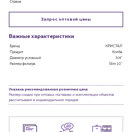
Страна
Каталог
Запрос оптовой цены
Клиентам
Специализированным магазинам
Застройщикам
Важные характеристики
Снабженцам и подрядным организациям
Бренд
КРИСТАЛ
Монтажным бригадам
Продукт
Колба
Предприятиям и юр.лицам
Диаметр условный
3/4"
Размер фильтра
Slim 10"
О компании
История компании
Услуги
Указана рекомендованная розничная цена
Водоснабжение и теплоснабжение
Размер скидки при оптовых поставках и комплектации объектов
Сервис и обслуживание инженерных систем
рассчитываем в индивидуальном порядке.
Доставка
Портфолио
Новости