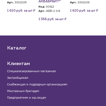
АКВАБРАЙТ*
АК
Арт.:
3302109
Арт.:
3302109
Код:
30612
Ко
₽
₽
1 610 руб. за шт
1 610 руб. за шт
Арт.:
АБФ-2 3/4
Арт
₽
₽
шт
1 556 руб. за шт
1 
Каталог
Клиентам
Специализированным магазинам
Застройщикам
Снабженцам и подрядным организациям
Монтажным бригадам
Предприятиям и юр.лицам