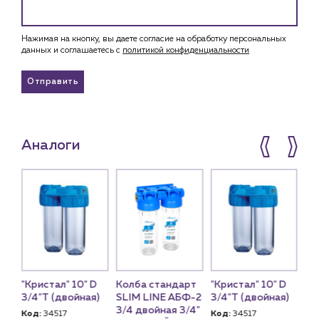
Нажимая на кнопку, вы даете согласие на обработку персональных
данных и соглашаетесь c
политикой конфиденциальности
Отправить
Аналоги
рт
"Кристал" 10" D
Колба стандарт
"Кристал" 10" D
Ко
Ф-2
3/4"T (двойная)
SLIM LINE АБФ-2
3/4"T (двойная)
SL
/4"
3/4 двойная 3/4"
3/
Код:
34517
Код:
34517