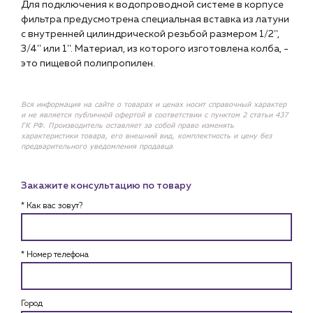
Для подключения к водопроводной системе в корпусе
фильтра предусмотрена специальная вставка из латуни
с внутренней цилиндрической резьбой размером 1/2'',
3/4'' или 1''. Материал, из которого изготовлена колба, -
это пищевой полипропилен.
Вся информация на сайте о товарах и ценах носит справочный характер
и не является публичной офертой в соответствии с пунктом 2 статьи 437
ГК РФ. Производитель оставляет за собой право изменять
характеристики товара, его внешний вид, комплектность и цену без
предварительного уведомления продавца
Закажите консультацию по товару
* Как вас зовут?
* Номер телефона
Город