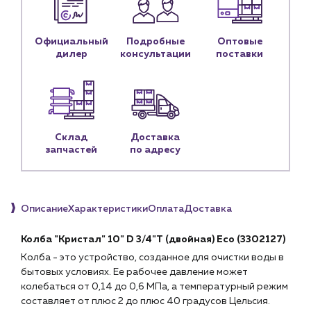
Блог
Официальный
Подробные
Оптовые
Личный кабинет
дилер
консультации
поставки
Контакты
Контактные данные
Наши партнёры
Чат-бот
Склад
Доставка
запчастей
по адресу
+7 (918) 070-19-79
Пн – пт: 9:00 – 18:00
Описание
Характеристики
Оплата
Доставка
sales@profpotok.ru
Колба "Кристал" 10" D 3/4"Т (двойная) Eco (3302127)
г. Краснодар, ул. Российская, 63
Колба - это устройство, созданное для очистки воды в
бытовых условиях. Ее рабочее давление может
колебаться от 0,14 до 0,6 МПа, а температурный режим
составляет от плюс 2 до плюс 40 градусов Цельсия.