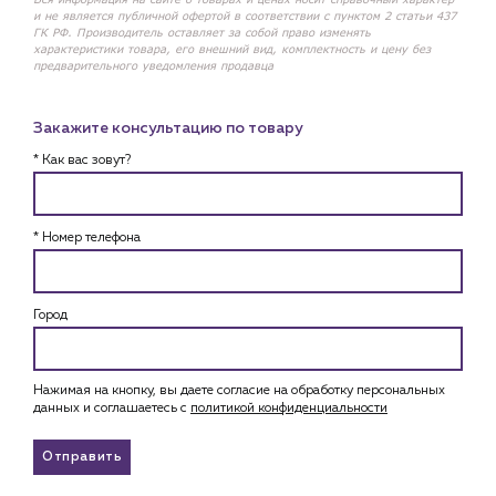
и не является публичной офертой в соответствии с пунктом 2 статьи 437
ГК РФ. Производитель оставляет за собой право изменять
характеристики товара, его внешний вид, комплектность и цену без
предварительного уведомления продавца
Закажите консультацию по товару
* Как вас зовут?
* Номер телефона
Город
Нажимая на кнопку, вы даете согласие на обработку персональных
данных и соглашаетесь c
политикой конфиденциальности
Отправить