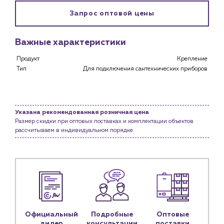
Застройщикам
Запрос оптовой цены
Снабженцам и подрядным организациям
Монтажным бригадам
Предприятиям и юр.лицам
Важные характеристики
О компании
Продукт
Крепление
История компании
Тип
Для подключения сантехнических приборов
Услуги
Водоснабжение и теплоснабжение
Сервис и обслуживание инженерных систем
Указана рекомендованная розничная цена
Размер скидки при оптовых поставках и комплектации объектов
Доставка
рассчитываем в индивидуальном порядке.
Портфолио
Новости
Блог
Личный кабинет
Официальный
Подробные
Оптовые
Контакты
дилер
консультации
поставки